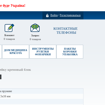
 буде Україна!
Войти
/
Регистрироваться
КОНТАКТНЫЕ
ТЕЛЕФОНЫ
Блокнот
Запрос
0
товаров
0
товаров
ИНСТРУМЕНТЫ
ПАКЕТЫ
ДОМ МЕДИЦИНА
РУЛЕТКИ
КОРОБКИ
КРАСОТА
ФОНАРИКИ
УПАКОВКА
нейку кремовый блок
и
а пружине
15х16 мм