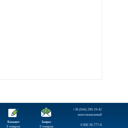
+38 (044) 290-19-42
многоканальный
Блокнот
Запрос
0 800 50-777-8
0
товаров
0
товаров