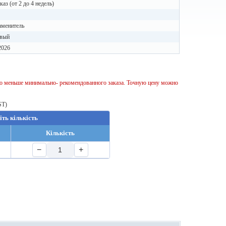
каз (от 2 до 4 недель)
аменитель
вый
2026
тво меньше минимально- рекомендованного заказа. Точную цену можно
ST)
іть кількість
Кількість
−
+