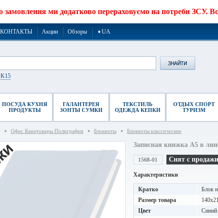
о замовлення ми додатково перераховуємо на потреби ЗСУ. Все
КОНТАКТЫ
Акции
Обзоры
➧UA
r K15
ПОСУДА КУХНЯ
ГАЛАНТЕРЕЯ
ТЕКСТИЛЬ
ОТДЫХ СПОРТ
ПРОДУКТЫ
ЗОНТЫ СУМКИ
ОДЕЖДА КЕПКИ
ТУРИЗМ
Офис Канцтовары Полиграфия
Блокноты
Блокноты классические
Записная книжка A5 в ли
Снят с продаж
1568-01
Характеристики
Кратко
Блок н
Размер товара
140х2
Цвет
Синий