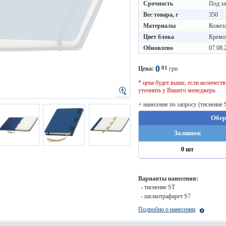
Срочность
Под за
Вес товара, г
350
Материалы
Кожез
Цвет блока
Кремо
Обновлено
07.08.
0
01
Цена:
грн
* цена будет выше, если количес
уточнить у Вашего менеджера.
+ нанесение по запросу (тиснение 
Обер
Залишок
0 шт
Варианты нанесения:
- тиснение ST
- шелкотрафарет S7
Подробно о нанесении