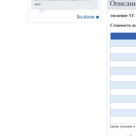
Описани
mail.
тиснение ST:
Все обзоры
Стоимость н
(цены указаны в