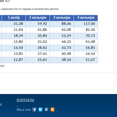
ет S7:
в зависимости от тиража и количества цветов
1 колір
2 кольори
3 кольори
4 кольори
31,38
59,92
88,46
117,00
21,64
41,86
62,08
82,30
18,39
35,84
53,29
70,73
15,80
31,02
46,25
61,48
14,50
28,62
42,73
56,85
13,85
27,41
40,98
54,54
12,87
25,61
38,34
51,07
грн.
КОНТАКТЫ
00
_
Мы в сети: