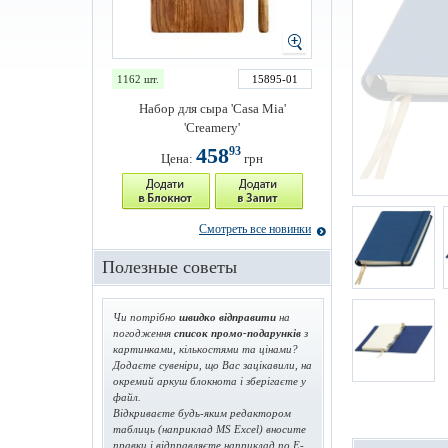
1162 шт.
15895-01
Набор для сыра 'Casa Mia'
'Creamery'
458
93
Цена:
грн
Смотреть все новинки
Полезные советы
Чи потрібно
швидко відправити
на
погодження
список промо-подарунків
з
картинками, кількостями та цінами?
Додаєте сувеніри, що Вас зацікавили, на
окремий аркуш блокнота і зберігаєте у
файл.
Відкриваєте будь-яким редактором
таблиць (наприклад MS Excel) вносите
правки і відправляєте наприклад по E-