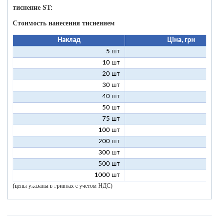
тиснение ST:
Стоимость нанесения тиснением
Наклад
Ціна, грн
5 шт
25
10 шт
13
20 шт
7
30 шт
5
40 шт
4
50 шт
3
75 шт
2
100 шт
2
200 шт
1
300 шт
1
500 шт
1
1000 шт
1
(цены указаны в гривнах с учетом НДС)