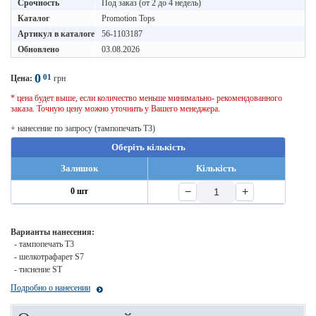
Срочность
Под заказ (от 2 до 4 недель)
Каталог
Promotion Tops
Артикул в каталоге
56-1103187
Обновлено
03.08.2026
0
01
Цена:
грн
* цена будет выше, если количество меньше минимально- рекомендованного
заказа. Точную цену можно уточнить у Вашего менеджера.
+ нанесение по запросу (тампопечать T3)
Оберіть кількість
Залишок
Кількість
−
+
0 шт
Варианты нанесения:
- тампопечать T3
- шелкотрафарет S7
- тиснение ST
Подробно о нанесении