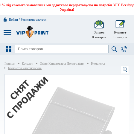
1% від кожного замовлення ми додатково перераховуємо на потреби ЗСУ. Все буде
Україна!
/
Войти
Регистрироваться
Запрос
Блокнот
0
товаров
0
товаров
Главная
Каталог
Офис Канцтовары Полиграфия
Блокноты
Блокноты классические