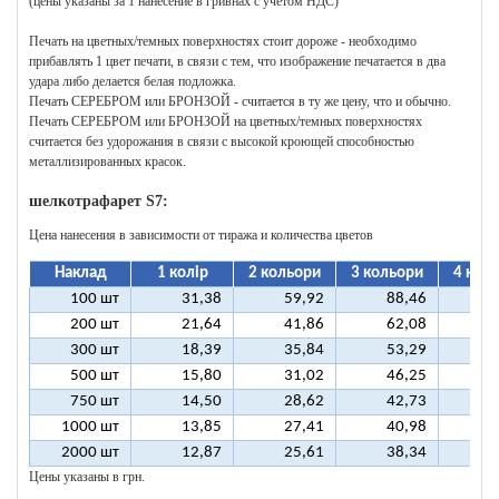
(цены указаны за 1 нанесение в гривнах с учетом НДС)
Печать на цветных/темных поверхностях стоит дороже - необходимо
прибавлять 1 цвет печати, в связи с тем, что изображение печатается в два
удара либо делается белая подложка.
Печать СЕРЕБРОМ или БРОНЗОЙ - считается в ту же цену, что и обычно.
Печать СЕРЕБРОМ или БРОНЗОЙ на цветных/темных поверхностях
считается без удорожания в связи с высокой кроющей способностью
металлизированных красок.
шелкотрафарет S7:
Цена нанесения в зависимости от тиража и количества цветов
Наклад
1 колір
2 кольори
3 кольори
4 кол
100 шт
31,38
59,92
88,46
11
200 шт
21,64
41,86
62,08
8
300 шт
18,39
35,84
53,29
7
500 шт
15,80
31,02
46,25
6
750 шт
14,50
28,62
42,73
5
1000 шт
13,85
27,41
40,98
5
2000 шт
12,87
25,61
38,34
5
Цены указаны в грн.