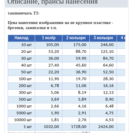
Описание, прайсы нанесения
тампопечать T3:
Цена нанесения изображения на не крупном пластике -
брелоки, зажигалки и т.п.
Наклад
1 колір
2 кольори
3 кольори
4 кол
10 шт
105,00
175,00
246,00
31
20 шт
53,20
88,70
125,10
16
30 шт
36,00
59,90
84,70
10
40 шт
27,40
45,60
64,60
8
50 шт
22,20
36,90
52,50
6
100 шт
11,90
19,70
28,30
3
200 шт
6,78
11,06
16,16
2
300 шт
5,06
8,19
12,13
1
500 шт
3,69
5,89
8,90
1
1000 шт
2,66
4,16
6,48
5000 шт
1,90
2,91
4,75
10000 шт
1,81
2,76
4,53
1 шт
1032,00
1728,00
2424,00
312