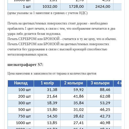
10000 шт
1,81
2,76
4,53
1 шт
1032,00
1728,00
2424,00
312
(цены указаны за 1 нанесение в гривнах с учетом НДС)
Печать на цветных/темных поверхностях стоит дороже - необходимо
прибавлять 1 цвет печати, в связи с тем, что изображение печатается в два
удара либо делается белая подложка.
Печать СЕРЕБРОМ или БРОНЗОЙ - считается в ту же цену, что и обычно.
Печать СЕРЕБРОМ или БРОНЗОЙ на цветных/темных поверхностях
считается без удорожания в связи с высокой кроющей способностью
металлизированных красок.
шелкотрафарет S7:
Цена нанесения в зависимости от тиража и количества цветов
Наклад
1 колір
2 кольори
3 кольори
4 кол
100 шт
31,38
59,92
88,46
11
200 шт
21,64
41,86
62,08
8
300 шт
18,39
35,84
53,29
7
500 шт
15,80
31,02
46,25
6
750 шт
14,50
28,62
42,73
5
1000 шт
13,85
27,41
40,98
5