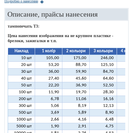
Подробно о нанесении
Описание, прайсы нанесения
тампопечать T3:
Цена нанесения изображения на не крупном пластике -
брелоки, зажигалки и т.п.
Наклад
1 колір
2 кольори
3 кольори
4 кол
10 шт
105,00
175,00
246,00
31
20 шт
53,20
88,70
125,10
16
30 шт
36,00
59,90
84,70
10
40 шт
27,40
45,60
64,60
8
50 шт
22,20
36,90
52,50
6
100 шт
11,90
19,70
28,30
3
200 шт
6,78
11,06
16,16
2
300 шт
5,06
8,19
12,13
1
500 шт
3,69
5,89
8,90
1
1000 шт
2,66
4,16
6,48
5000 шт
1,90
2,91
4,75