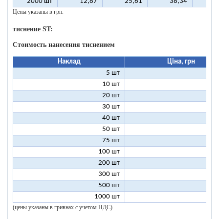
2000 шт
12,87
25,61
38,34
5
Цены указаны в грн.
тиснение ST:
Стоимость нанесения тиснением
Наклад
Ціна, грн
5 шт
25
10 шт
13
20 шт
7
30 шт
5
40 шт
4
50 шт
3
75 шт
2
100 шт
2
200 шт
1
300 шт
1
500 шт
1
1000 шт
1
(цены указаны в гривнах с учетом НДС)