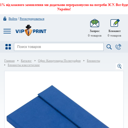
1% від кожного замовлення ми додатково перераховуємо на потреби ЗСУ. Все буде
Україна!
/
Войти
Регистрироваться
Запрос
Блокнот
0
товаров
0
товаров
Главная
Каталог
Офис Канцтовары Полиграфия
Блокноты
Блокноты классические