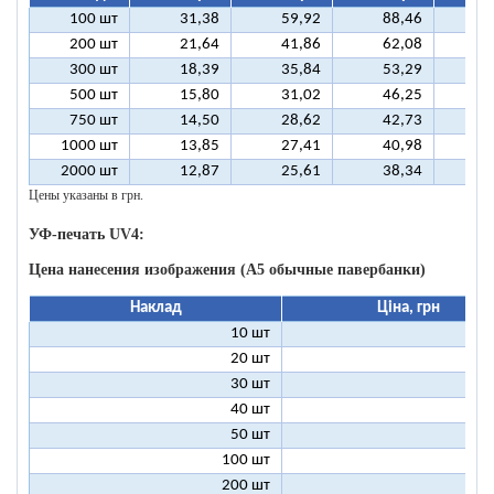
100 шт
31,38
59,92
88,46
11
200 шт
21,64
41,86
62,08
8
300 шт
18,39
35,84
53,29
7
500 шт
15,80
31,02
46,25
6
750 шт
14,50
28,62
42,73
5
1000 шт
13,85
27,41
40,98
5
2000 шт
12,87
25,61
38,34
5
Цены указаны в грн.
УФ-печать UV4:
Цена нанесения изображения (А5 обычные павербанки)
Наклад
Ціна, грн
10 шт
13
20 шт
9
30 шт
8
40 шт
7
50 шт
7
100 шт
6
200 шт
5