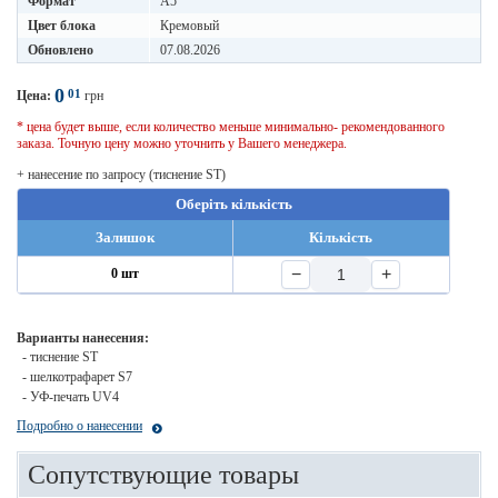
Формат
A5
Цвет блока
Кремовый
Обновлено
07.08.2026
0
01
Цена:
грн
* цена будет выше, если количество меньше минимально- рекомендованного
заказа. Точную цену можно уточнить у Вашего менеджера.
+ нанесение по запросу (тиснение ST)
Оберіть кількість
Залишок
Кількість
−
+
0 шт
Варианты нанесения:
- тиснение ST
- шелкотрафарет S7
- УФ-печать UV4
Подробно о нанесении
Сопутствующие товары