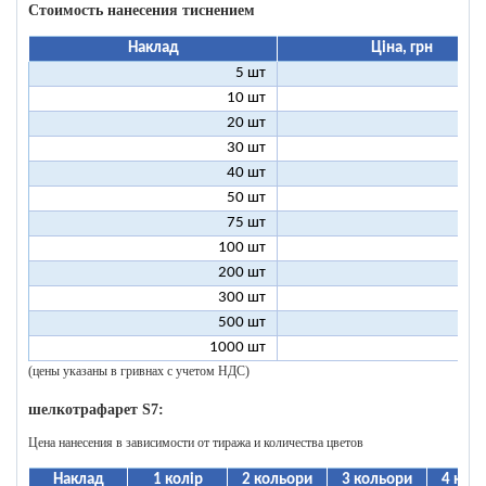
Стоимость нанесения тиснением
Наклад
Ціна, грн
5 шт
25
10 шт
13
20 шт
7
30 шт
5
40 шт
4
50 шт
3
75 шт
2
100 шт
2
200 шт
1
300 шт
1
500 шт
1
1000 шт
1
(цены указаны в гривнах с учетом НДС)
шелкотрафарет S7:
Цена нанесения в зависимости от тиража и количества цветов
Наклад
1 колір
2 кольори
3 кольори
4 кол