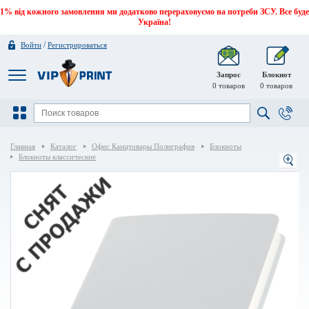
1% від кожного замовлення ми додатково перераховуємо на потреби ЗСУ. Все буде
Україна!
/
Войти
Регистрироваться
Запрос
Блокнот
0
товаров
0
товаров
Главная
Каталог
Офис Канцтовары Полиграфия
Блокноты
Блокноты классические