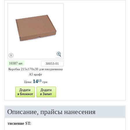
10387 шт.
30053-01
Коробка 215х170х30 для ежедневника
А5 крафт
14
13
Цена:
грн
Описание, прайсы нанесения
тиснение ST: