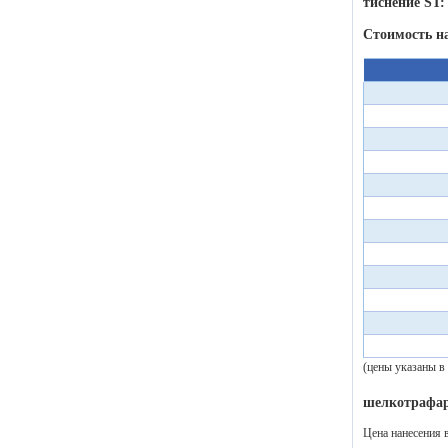
тиснение ST:
Стоимость н
(цены указаны в
шелкотрафар
Цена нанесения 