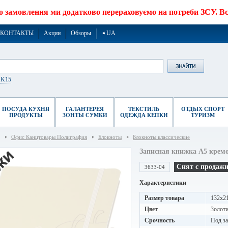
о замовлення ми додатково перераховуємо на потреби ЗСУ. Все
КОНТАКТЫ
Акции
Обзоры
➧UA
r K15
ПОСУДА КУХНЯ
ГАЛАНТЕРЕЯ
ТЕКСТИЛЬ
ОТДЫХ СПОРТ
ПРОДУКТЫ
ЗОНТЫ СУМКИ
ОДЕЖДА КЕПКИ
ТУРИЗМ
Офис Канцтовары Полиграфия
Блокноты
Блокноты классические
Записная книжка A5 крем
Снят с продаж
3633-04
Характеристики
Размер товара
132х2
Цвет
Золот
Срочность
Под за