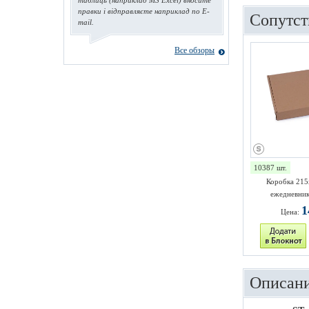
таблиць (наприклад MS Excel) вносите
правки і відправляєте наприклад по E-
Сопутст
mail.
Все обзоры
10387 шт.
Коробка 215
ежедневник
1
Цена:
Описани