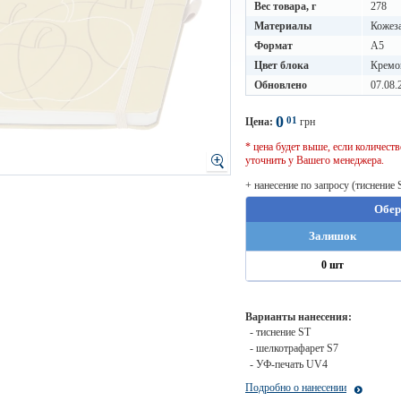
Вес товара, г
278
Материалы
Кожез
Формат
A5
Цвет блока
Кремо
Обновлено
07.08.
0
01
Цена:
грн
* цена будет выше, если количес
уточнить у Вашего менеджера.
+ нанесение по запросу (тиснение 
Обер
Залишок
0 шт
Варианты нанесения:
- тиснение ST
- шелкотрафарет S7
- УФ-печать UV4
Подробно о нанесении