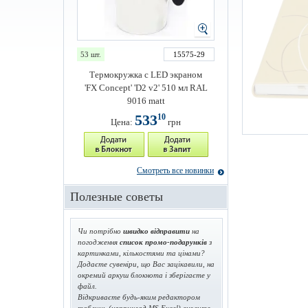
53 шт.
15575-29
Термокружка с LED экраном
'FX Concept' 'D2 v2' 510 мл RAL
9016 matt
533
10
Цена:
грн
Смотреть все новинки
Полезные советы
Чи потрібно
швидко відправити
на
погодження
список промо-подарунків
з
картинками, кількостями та цінами?
Додаєте сувеніри, що Вас зацікавили, на
окремий аркуш блокнота і зберігаєте у
файл.
Відкриваєте будь-яким редактором