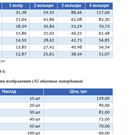
1 колір
2 кольори
3 кольори
4 кольори
31,38
59,92
88,46
117,00
21,64
41,86
62,08
82,30
18,39
35,84
53,29
70,73
15,80
31,02
46,25
61,48
14,50
28,62
42,73
56,85
13,85
27,41
40,98
54,54
12,87
25,61
38,34
51,07
грн.
V4:
ния изображения (А5 обычные павербанки)
Наклад
Ціна, грн
10 шт
139,00
20 шт
90,00
30 шт
81,00
40 шт
72,00
50 шт
70,00
100 шт
60,00