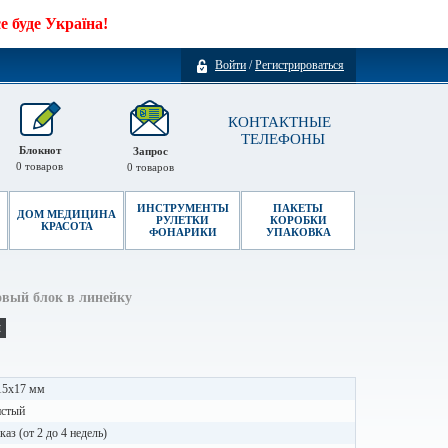
 буде Україна!
Войти
/
Регистрироваться
КОНТАКТНЫЕ
ТЕЛЕФОНЫ
Блокнот
Запрос
0
товаров
0
товаров
ИНСТРУМЕНТЫ
ПАКЕТЫ
ДОМ МЕДИЦИНА
РУЛЕТКИ
КОРОБКИ
КРАСОТА
ФОНАРИКИ
УПАКОВКА
овый блок в линейку
и
15х17 мм
истый
каз (от 2 до 4 недель)