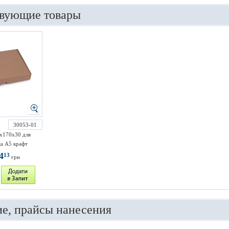
вующие товары
30053-01
х170х30 для
а А5 крафт
4
13
грн
е, прайсы нанесения