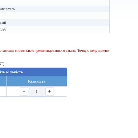
аменитель
вый
2026
тво меньше минимально- рекомендованного заказа. Точную цену можно
ST)
іть кількість
Кількість
−
+