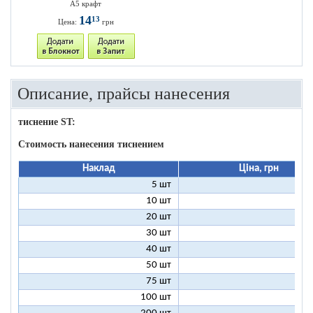
А5 крафт
14
13
Цена:
грн
Описание, прайсы нанесения
тиснение ST:
Стоимость нанесения тиснением
Наклад
Ціна, грн
5 шт
25
10 шт
13
20 шт
7
30 шт
5
40 шт
4
50 шт
3
75 шт
2
100 шт
2