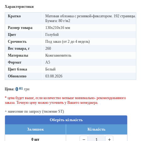
Характеристики
Кратко
Матовая обложка с резинкой-фиксатором. 192 страницы.
Бумага: 80 г/м2
Размер товара
130х210х16 мм
Цвет
Голубой
Срочность
Под заказ (от 2 до 4 недель)
Вес товара, г
260
Материалы
Кожезаменитель
Формат
A5
Цвет блока
Белый
Обновлено
03.08.2026
0
01
Цена:
грн
* цена будет выше, если количество меньше минимально- рекомендованного
заказа. Точную цену можно уточнить у Вашего менеджера.
+ нанесение по запросу (тиснение ST)
Оберіть кількість
Залишок
Кількість
−
+
0 шт