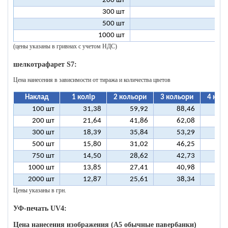
200 шт
1
300 шт
1
500 шт
1
1000 шт
1
(цены указаны в гривнах с учетом НДС)
шелкотрафарет S7:
Цена нанесения в зависимости от тиража и количества цветов
Наклад
1 колір
2 кольори
3 кольори
4 кол
100 шт
31,38
59,92
88,46
11
200 шт
21,64
41,86
62,08
8
300 шт
18,39
35,84
53,29
7
500 шт
15,80
31,02
46,25
6
750 шт
14,50
28,62
42,73
5
1000 шт
13,85
27,41
40,98
5
2000 шт
12,87
25,61
38,34
5
Цены указаны в грн.
УФ-печать UV4:
Цена нанесения изображения (А5 обычные павербанки)