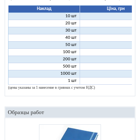
Наклад
Ціна, грн
10 шт
13
20 шт
9
30 шт
8
40 шт
7
50 шт
7
100 шт
6
200 шт
5
500 шт
5
1000 шт
5
1 шт
96
(цены указаны за 1 нанесение в гривнах с учетом НДС)
Образцы работ