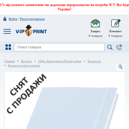
1% від кожного замовлення ми додатково перераховуємо на потреби ЗСУ. Все буде
Україна!
/
Войти
Регистрироваться
Запрос
Блокнот
0
товаров
0
товаров
Главная
Каталог
Офис Канцтовары Полиграфия
Блокноты
Блокноты классические