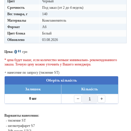
Цвет
Черный
Срочность
Под заказ (от 2 до 4 недель)
Вес товара, г
140
Материалы
Кожезаменитель
Формат
A6
Цвет блока
Белый
Обновлено
03.08.2026
0
01
Цена:
грн
* цена будет выше, если количество меньше минимально- рекомендованного
заказа. Точную цену можно уточнить у Вашего менеджера.
+ нанесение по запросу (тиснение ST)
Оберіть кількість
Залишок
Кількість
−
+
0 шт
Варианты нанесения:
- тиснение ST
- шелкотрафарет S7