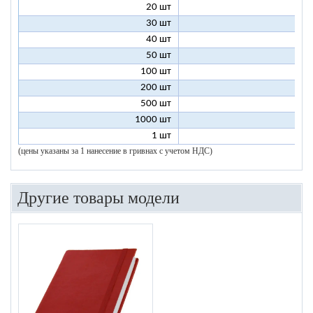
20 шт
6
30 шт
5
40 шт
4
50 шт
4
100 шт
3
200 шт
3
500 шт
2
1000 шт
2
1 шт
96
(цены указаны за 1 нанесение в гривнах с учетом НДС)
Другие товары модели