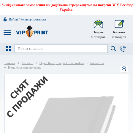
1% від кожного замовлення ми додатково перераховуємо на потреби ЗСУ. Все буде
Україна!
/
Войти
Регистрироваться
Запрос
Блокнот
0
товаров
0
товаров
Главная
Каталог
Офис Канцтовары Полиграфия
Блокноты
Блокноты классические