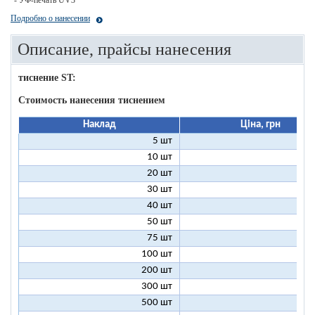
- УФ-печать UV3
Подробно о нанесении
Описание, прайсы нанесения
тиснение ST:
Стоимость нанесения тиснением
Наклад
Ціна, грн
5 шт
25
10 шт
13
20 шт
7
30 шт
5
40 шт
4
50 шт
3
75 шт
2
100 шт
2
200 шт
1
300 шт
1
500 шт
1