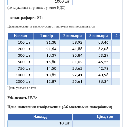
1000 шт
1
(цены указаны в гривнах с учетом НДС)
шелкотрафарет S7:
Цена нанесения в зависимости от тиража и количества цветов
Наклад
1 колір
2 кольори
3 кольори
4 кол
100 шт
31,38
59,92
88,46
11
200 шт
21,64
41,86
62,08
8
300 шт
18,39
35,84
53,29
7
500 шт
15,80
31,02
46,25
6
750 шт
14,50
28,62
42,73
5
1000 шт
13,85
27,41
40,98
5
2000 шт
12,87
25,61
38,34
5
Цены указаны в грн.
УФ-печать UV3:
Цена нанесения изображения (А6 маленькие павербанки)
Наклад
Ціна, грн
10 шт
11