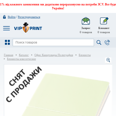
1% від кожного замовлення ми додатково перераховуємо на потреби ЗСУ. Все буде
Україна!
/
Войти
Регистрироваться
Запрос
Блокнот
0
товаров
0
товаров
Главная
Каталог
Офис Канцтовары Полиграфия
Блокноты
Блокноты классические