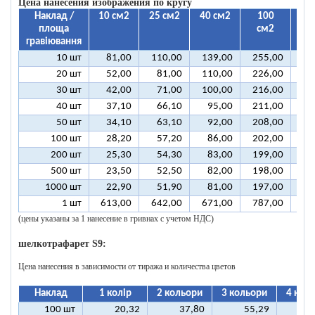
Цена нанесения изображения по кругу
Наклад /
10 см2
25 см2
40 см2
100
2
площа
см2
с
гравіювання
10 шт
81,00
110,00
139,00
255,00
44
20 шт
52,00
81,00
110,00
226,00
41
30 шт
42,00
71,00
100,00
216,00
41
40 шт
37,10
66,10
95,00
211,00
40
50 шт
34,10
63,10
92,00
208,00
40
100 шт
28,20
57,20
86,00
202,00
39
200 шт
25,30
54,30
83,00
199,00
39
500 шт
23,50
52,50
82,00
198,00
39
1000 шт
22,90
51,90
81,00
197,00
39
1 шт
613,00
642,00
671,00
787,00
98
(цены указаны за 1 нанесение в гривнах с учетом НДС)
шелкотрафарет S9:
Цена нанесения в зависимости от тиража и количества цветов
Наклад
1 колір
2 кольори
3 кольори
4 кол
100 шт
20,32
37,80
55,29
7