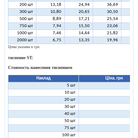
200 шт
13,18
24,94
36,69
4
300 шт
10,80
20,65
30,50
4
500 шт
8,89
17,21
25,54
3
750 шт
7,94
15,50
23,06
3
1000 шт
7,46
14,64
21,82
2
2000 шт
6,75
13,35
19,96
2
Цены указаны в грн.
тиснение ST:
Стоимость нанесения тиснением
Наклад
Ціна, грн
5 шт
25
10 шт
13
20 шт
7
30 шт
5
40 шт
4
50 шт
3
75 шт
2
100 шт
2