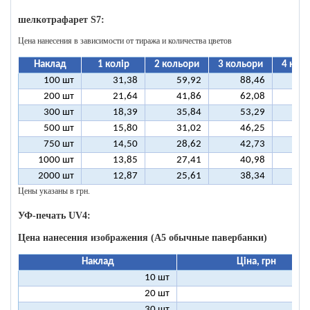
шелкотрафарет S7:
Цена нанесения в зависимости от тиража и количества цветов
Наклад
1 колір
2 кольори
3 кольори
4 кол
100 шт
31,38
59,92
88,46
11
200 шт
21,64
41,86
62,08
8
300 шт
18,39
35,84
53,29
7
500 шт
15,80
31,02
46,25
6
750 шт
14,50
28,62
42,73
5
1000 шт
13,85
27,41
40,98
5
2000 шт
12,87
25,61
38,34
5
Цены указаны в грн.
УФ-печать UV4:
Цена нанесения изображения (А5 обычные павербанки)
Наклад
Ціна, грн
10 шт
13
20 шт
9
30 шт
8