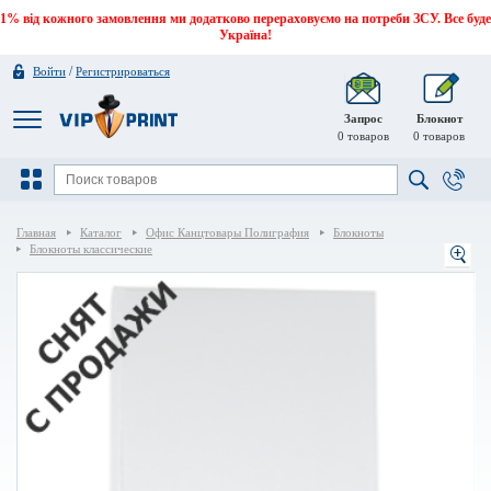
1% від кожного замовлення ми додатково перераховуємо на потреби ЗСУ. Все буде
Україна!
/
Войти
Регистрироваться
Запрос
Блокнот
0
товаров
0
товаров
Главная
Каталог
Офис Канцтовары Полиграфия
Блокноты
Блокноты классические