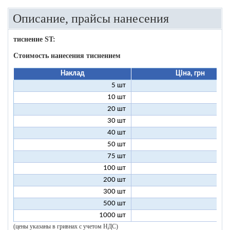
Описание, прайсы нанесения
тиснение ST:
Стоимость нанесения тиснением
Наклад
Ціна, грн
5 шт
25
10 шт
13
20 шт
7
30 шт
5
40 шт
4
50 шт
3
75 шт
2
100 шт
2
200 шт
1
300 шт
1
500 шт
1
1000 шт
1
(цены указаны в гривнах с учетом НДС)