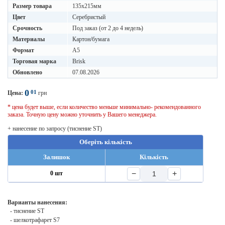
Размер товара
135х215мм
Цвет
Серебристый
Срочность
Под заказ (от 2 до 4 недель)
Материалы
Картон/бумага
Формат
A5
Торговая марка
Brisk
Обновлено
07.08.2026
0
01
Цена:
грн
* цена будет выше, если количество меньше минимально- рекомендованного
заказа. Точную цену можно уточнить у Вашего менеджера.
+ нанесение по запросу (тиснение ST)
Оберіть кількість
Залишок
Кількість
−
+
0 шт
Варианты нанесения:
- тиснение ST
- шелкотрафарет S7