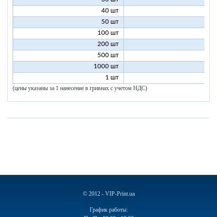
40 шт
7
50 шт
7
100 шт
6
200 шт
5
500 шт
5
1000 шт
5
1 шт
96
(цены указаны за 1 нанесение в гривнах с учетом НДС)
© 2012 - VIP-Print.ua
График работы: