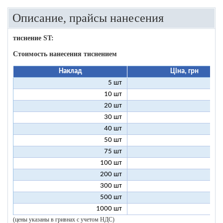
Описание, прайсы нанесения
тиснение ST:
Стоимость нанесения тиснением
Наклад
Ціна, грн
5 шт
25
10 шт
13
20 шт
7
30 шт
5
40 шт
4
50 шт
3
75 шт
2
100 шт
2
200 шт
1
300 шт
1
500 шт
1
1000 шт
1
(цены указаны в гривнах с учетом НДС)