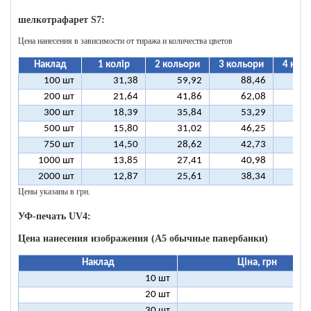
шелкотрафарет S7:
Цена нанесения в зависимости от тиража и количества цветов
Наклад
1 колір
2 кольори
3 кольори
4 кол
100 шт
31,38
59,92
88,46
11
200 шт
21,64
41,86
62,08
8
300 шт
18,39
35,84
53,29
7
500 шт
15,80
31,02
46,25
6
750 шт
14,50
28,62
42,73
5
1000 шт
13,85
27,41
40,98
5
2000 шт
12,87
25,61
38,34
5
Цены указаны в грн.
УФ-печать UV4:
Цена нанесения изображения (А5 обычные павербанки)
Наклад
Ціна, грн
10 шт
13
20 шт
9
30 шт
8