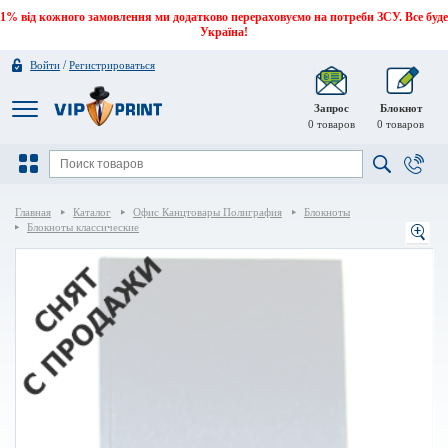
1% від кожного замовлення ми додатково перераховуємо на потреби ЗСУ. Все буде
Україна!
/
Войти
Регистрироваться
Запрос
Блокнот
0
товаров
0
товаров
Главная
Каталог
Офис Канцтовары Полиграфия
Блокноты
Блокноты классические