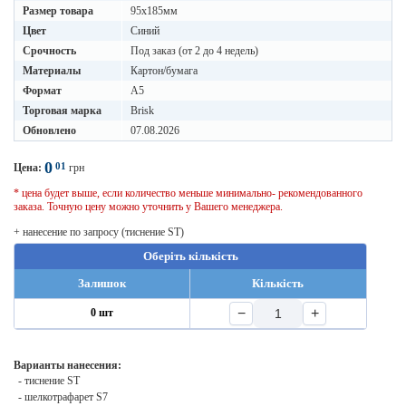
Размер товара
95х185мм
Цвет
Синий
Срочность
Под заказ (от 2 до 4 недель)
Материалы
Картон/бумага
Формат
A5
Торговая марка
Brisk
Обновлено
07.08.2026
0
01
Цена:
грн
* цена будет выше, если количество меньше минимально- рекомендованного
заказа. Точную цену можно уточнить у Вашего менеджера.
+ нанесение по запросу (тиснение ST)
Оберіть кількість
Залишок
Кількість
−
+
0 шт
Варианты нанесения:
- тиснение ST
- шелкотрафарет S7