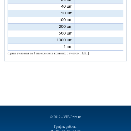
40 шт
7
50 шт
7
100 шт
6
200 шт
5
500 шт
5
1000 шт
5
1 шт
96
(цены указаны за 1 нанесение в гривнах с учетом НДС)
© 2012 - VIP-Print.ua
График работы: