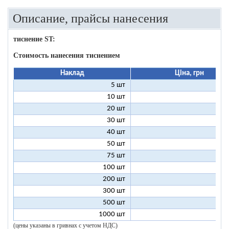
Описание, прайсы нанесения
тиснение ST:
Стоимость нанесения тиснением
Наклад
Ціна, грн
5 шт
25
10 шт
13
20 шт
7
30 шт
5
40 шт
4
50 шт
3
75 шт
2
100 шт
2
200 шт
1
300 шт
1
500 шт
1
1000 шт
1
(цены указаны в гривнах с учетом НДС)