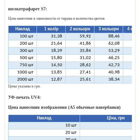
шелкотрафарет S7:
Цена нанесения в зависимости от тиража и количества цветов
Наклад
1 колір
2 кольори
3 кольори
4 кол
100 шт
31,38
59,92
88,46
11
200 шт
21,64
41,86
62,08
8
300 шт
18,39
35,84
53,29
7
500 шт
15,80
31,02
46,25
6
750 шт
14,50
28,62
42,73
5
1000 шт
13,85
27,41
40,98
5
2000 шт
12,87
25,61
38,34
5
Цены указаны в грн.
УФ-печать UV4:
Цена нанесения изображения (А5 обычные павербанки)
Наклад
Ціна, грн
10 шт
13
20 шт
9
30 шт
8