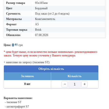
Размер товара
95х185мм
Цвет
Бордовый
Срочность
Под заказ (от 2 до 4 недель)
Материалы
Кожезаменитель
Формат
A5
Торговая марка
Brisk
Обновлено
07.08.2026
0
01
Цена:
грн
* цена будет выше, если количество меньше минимально- рекомендованного
заказа. Точную цену можно уточнить у Вашего менеджера.
+ нанесение по запросу (тиснение ST)
Оберіть кількість
Залишок
Кількість
−
+
0 шт
Варианты нанесения:
- тиснение ST
- шелкотрафарет S7