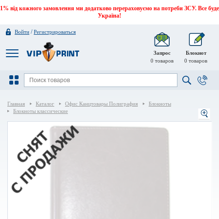
1% від кожного замовлення ми додатково перераховуємо на потреби ЗСУ. Все буде
Україна!
/
Войти
Регистрироваться
Запрос
Блокнот
0
товаров
0
товаров
Главная
Каталог
Офис Канцтовары Полиграфия
Блокноты
Блокноты классические