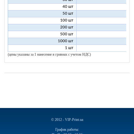
40 шт
7
50 шт
7
100 шт
6
200 шт
5
500 шт
5
1000 шт
5
1 шт
96
(цены указаны за 1 нанесение в гривнах с учетом НДС)
© 2012 - VIP-Print.ua
График работы: