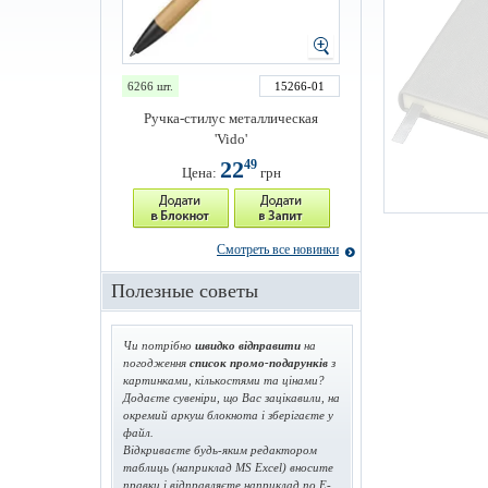
6266 шт.
15266-01
Ручка-стилус металлическая
'Vido'
22
49
Цена:
грн
Смотреть все новинки
Полезные советы
Чи потрібно
швидко відправити
на
погодження
список промо-подарунків
з
картинками, кількостями та цінами?
Додаєте сувеніри, що Вас зацікавили, на
окремий аркуш блокнота і зберігаєте у
файл.
Відкриваєте будь-яким редактором
таблиць (наприклад MS Excel) вносите
правки і відправляєте наприклад по E-