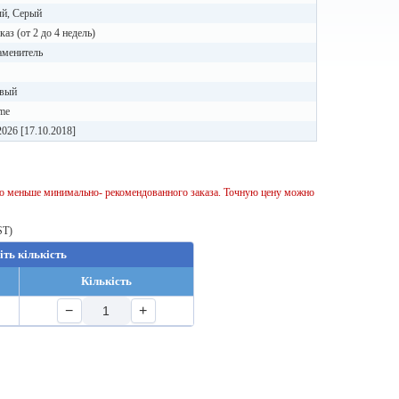
ый, Серый
каз (от 2 до 4 недель)
аменитель
вый
me
2026 [17.10.2018]
тво меньше минимально- рекомендованного заказа. Точную цену можно
ST)
іть кількість
Кількість
−
+