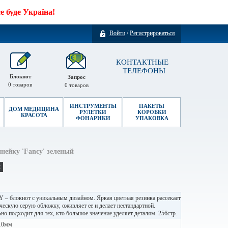
 буде Україна!
Войти
/
Регистрироваться
КОНТАКТНЫЕ
ТЕЛЕФОНЫ
Блокнот
Запрос
0
товаров
0
товаров
ИНСТРУМЕНТЫ
ПАКЕТЫ
ДОМ МЕДИЦИНА
РУЛЕТКИ
КОРОБКИ
КРАСОТА
ФОНАРИКИ
УПАКОВКА
нейку 'Fancy' зеленый
и
– блокнот с уникальным дизайном. Яркая цветная резинка рассекает
ческую серую обложку, оживляет ее и делает нестандартной.
но подходит для тех, кто большое значение уделяет деталям. 256стр.
10мм