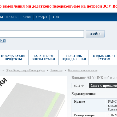
о замовлення ми додатково перераховуємо на потреби ЗСУ. Все
КОНТАКТЫ
Акции
Обзоры
➧UA
r K15
ПОСУДА КУХНЯ
ГАЛАНТЕРЕЯ
ТЕКСТИЛЬ
ОТДЫХ СПОРТ
ПРОДУКТЫ
ЗОНТЫ СУМКИ
ОДЕЖДА КЕПКИ
ТУРИЗМ
Офис Канцтовары Полиграфия
Блокноты
Блокноты классические
Блокнот A5 'thINKme' в ли
Снят с продаж
6011-04
Характеристики
Кратко
FANCY 
класси
Идеаль
Размер товара
130х2