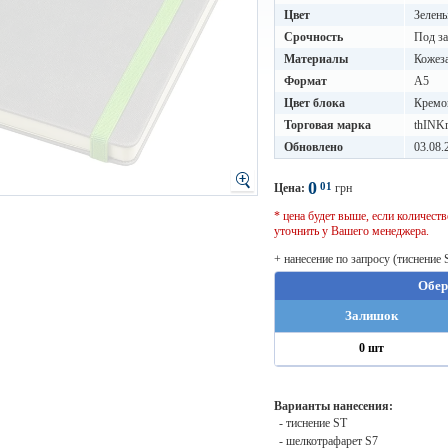
Цвет
Зелен
Срочность
Под за
Материалы
Кожез
Формат
A5
Цвет блока
Кремо
Торговая марка
thINK
Обновлено
03.08.
0
01
Цена:
грн
* цена будет выше, если количес
уточнить у Вашего менеджера.
+ нанесение по запросу (тиснение 
Обер
Залишок
0 шт
Варианты нанесения:
- тиснение ST
- шелкотрафарет S7