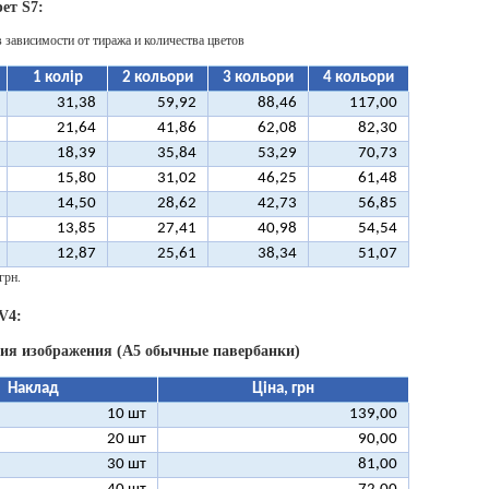
ет S7:
в зависимости от тиража и количества цветов
1 колір
2 кольори
3 кольори
4 кольори
31,38
59,92
88,46
117,00
21,64
41,86
62,08
82,30
18,39
35,84
53,29
70,73
15,80
31,02
46,25
61,48
14,50
28,62
42,73
56,85
13,85
27,41
40,98
54,54
12,87
25,61
38,34
51,07
грн.
V4:
ния изображения (А5 обычные павербанки)
Наклад
Ціна, грн
10 шт
139,00
20 шт
90,00
30 шт
81,00