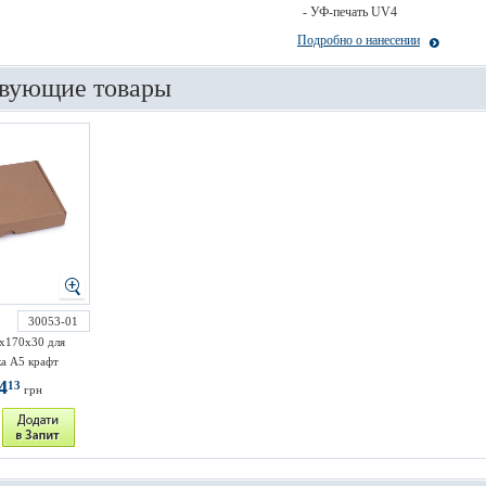
- УФ-печать UV4
Подробно о нанесении
вующие товары
30053-01
х170х30 для
а А5 крафт
4
13
грн