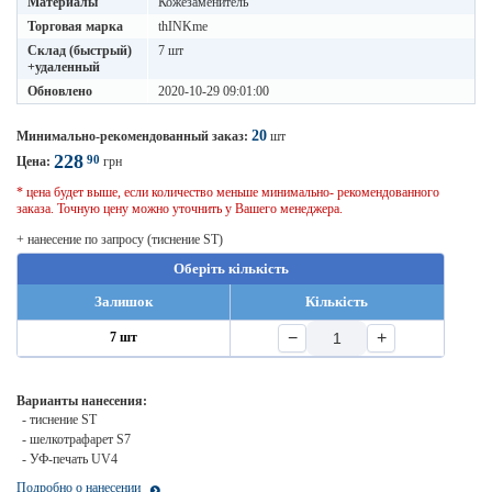
Материалы
Кожезаменитель
Торговая марка
thINKme
Склад (быстрый)
7 шт
+удаленный
Обновлено
2020-10-29 09:01:00
20
Минимально-рекомендованный заказ:
шт
228
90
Цена:
грн
* цена будет выше, если количество меньше минимально- рекомендованного
заказа. Точную цену можно уточнить у Вашего менеджера.
+ нанесение по запросу (тиснение ST)
Оберіть кількість
Залишок
Кількість
−
+
7 шт
Варианты нанесения:
- тиснение ST
- шелкотрафарет S7
- УФ-печать UV4
Подробно о нанесении