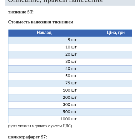
тиснение ST:
Стоимость нанесения тиснением
Наклад
Ціна, грн
5 шт
25
10 шт
13
20 шт
7
30 шт
5
40 шт
4
50 шт
3
75 шт
2
100 шт
2
200 шт
1
300 шт
1
500 шт
1
1000 шт
1
(цены указаны в гривнах с учетом НДС)
шелкотрафарет S7: