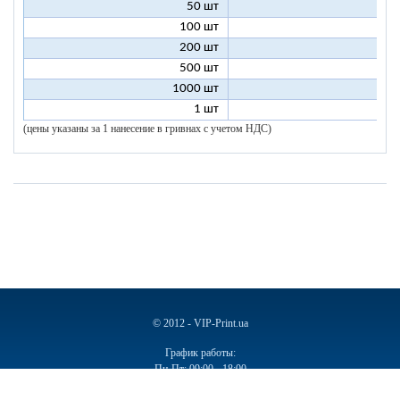
50 шт
7
100 шт
6
200 шт
5
500 шт
5
1000 шт
5
1 шт
96
(цены указаны за 1 нанесение в гривнах с учетом НДС)
© 2012 - VIP-Print.ua
График работы:
Пн-Пт: 09:00 - 18:00
Сб, Вс: Выходной