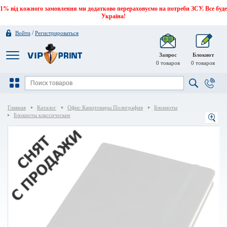
1% від кожного замовлення ми додатково перераховуємо на потреби ЗСУ. Все буде
Україна!
/
Войти
Регистрироваться
Запрос
Блокнот
0
товаров
0
товаров
Главная
Каталог
Офис Канцтовары Полиграфия
Блокноты
Блокноты классические