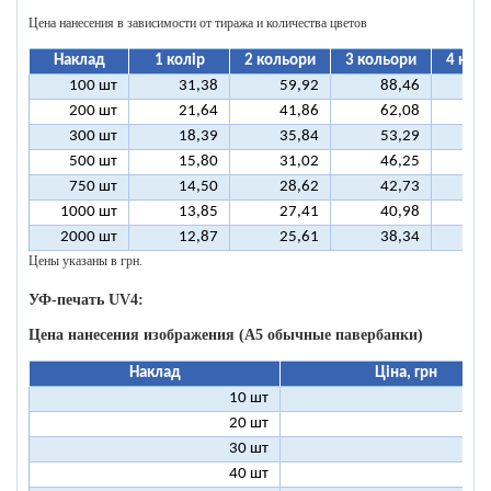
Цена нанесения в зависимости от тиража и количества цветов
Наклад
1 колір
2 кольори
3 кольори
4 кол
100 шт
31,38
59,92
88,46
11
200 шт
21,64
41,86
62,08
8
300 шт
18,39
35,84
53,29
7
500 шт
15,80
31,02
46,25
6
750 шт
14,50
28,62
42,73
5
1000 шт
13,85
27,41
40,98
5
2000 шт
12,87
25,61
38,34
5
Цены указаны в грн.
УФ-печать UV4:
Цена нанесения изображения (А5 обычные павербанки)
Наклад
Ціна, грн
10 шт
13
20 шт
9
30 шт
8
40 шт
7