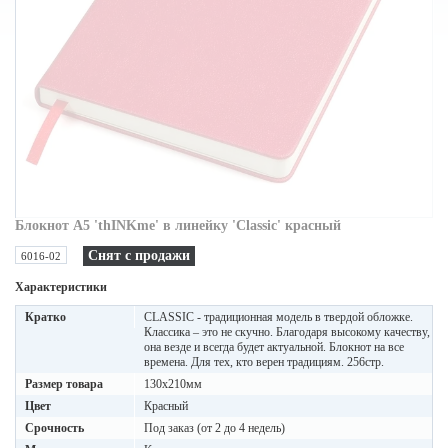
Блокнот A5 'thINKme' в линейку 'Classic' красный
Снят с продажи
6016-02
Характеристики
Кратко
CLASSIC - традиционная модель в твердой обложке.
Классика – это не скучно. Благодаря высокому качеству,
она везде и всегда будет актуальной. Блокнот на все
времена. Для тех, кто верен традициям. 256стр.
Размер товара
130х210мм
Цвет
Красный
Срочность
Под заказ (от 2 до 4 недель)