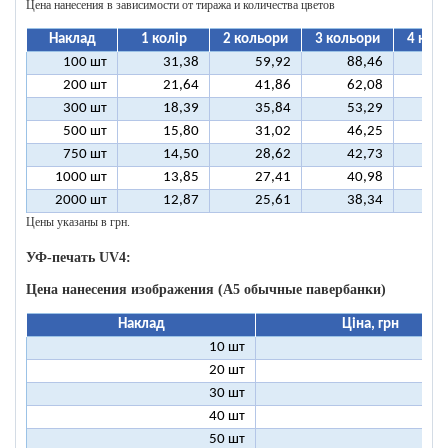
Цена нанесения в зависимости от тиража и количества цветов
Наклад
1 колір
2 кольори
3 кольори
4 кол
100 шт
31,38
59,92
88,46
11
200 шт
21,64
41,86
62,08
8
300 шт
18,39
35,84
53,29
7
500 шт
15,80
31,02
46,25
6
750 шт
14,50
28,62
42,73
5
1000 шт
13,85
27,41
40,98
5
2000 шт
12,87
25,61
38,34
5
Цены указаны в грн.
УФ-печать UV4:
Цена нанесения изображения (А5 обычные павербанки)
Наклад
Ціна, грн
10 шт
13
20 шт
9
30 шт
8
40 шт
7
50 шт
7