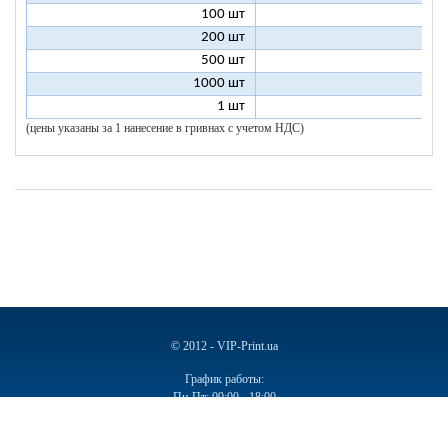
100 шт
6
200 шт
5
500 шт
5
1000 шт
5
1 шт
96
(цены указаны за 1 нанесение в гривнах с учетом НДС)
© 2012 - VIP-Print.ua
График работы:
Пн-Пт: 09:00 - 18:00
Сб, Вс: Выходной