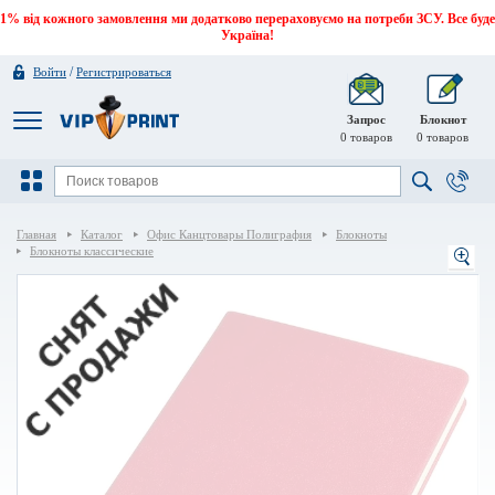
1% від кожного замовлення ми додатково перераховуємо на потреби ЗСУ. Все буде
Україна!
/
Войти
Регистрироваться
Запрос
Блокнот
0
товаров
0
товаров
Главная
Каталог
Офис Канцтовары Полиграфия
Блокноты
Блокноты классические