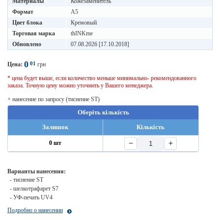
Материалы
Кожезаменитель
Формат
A5
Цвет блока
Кремовый
Торговая марка
thINKme
Обновлено
07.08.2026 [17.10.2018]
0
01
Цена:
грн
* цена будет выше, если количество меньше минимально- рекомендованного
заказа. Точную цену можно уточнить у Вашего менеджера.
+ нанесение по запросу (тиснение ST)
Оберіть кількість
Залишок
Кількість
−
+
0 шт
Варианты нанесения:
- тиснение ST
- шелкотрафарет S7
- УФ-печать UV4
Подробно о нанесении