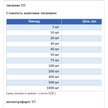
тиснение ST:
Стоимость нанесения тиснением
Наклад
Ціна, грн
5 шт
25
10 шт
13
20 шт
7
30 шт
5
40 шт
4
50 шт
3
75 шт
2
100 шт
2
200 шт
1
300 шт
1
500 шт
1
1000 шт
1
(цены указаны в гривнах с учетом НДС)
шелкотрафарет S7: