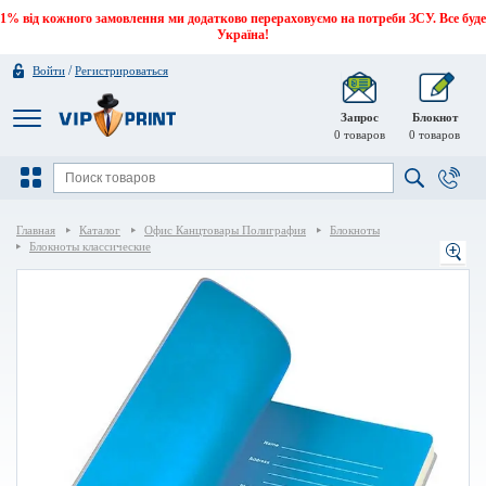
1% від кожного замовлення ми додатково перераховуємо на потреби ЗСУ. Все буде
Україна!
/
Войти
Регистрироваться
Запрос
Блокнот
0
товаров
0
товаров
Главная
Каталог
Офис Канцтовары Полиграфия
Блокноты
Блокноты классические