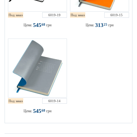
Под заказ
6019-19
Под заказ
6019-15
545
313
68
25
Цена:
грн
Цена:
грн
Под заказ
6019-14
545
68
Цена:
грн