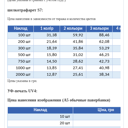
(цены указаны в гривнах с учетом НДС)
шелкотрафарет S7:
Цена нанесения в зависимости от тиража и количества цветов
Наклад
1 колір
2 кольори
3 кольори
4 кол
100 шт
31,38
59,92
88,46
11
200 шт
21,64
41,86
62,08
8
300 шт
18,39
35,84
53,29
7
500 шт
15,80
31,02
46,25
6
750 шт
14,50
28,62
42,73
5
1000 шт
13,85
27,41
40,98
5
2000 шт
12,87
25,61
38,34
5
Цены указаны в грн.
УФ-печать UV4:
Цена нанесения изображения (А5 обычные павербанки)
Наклад
Ціна, грн
10 шт
13
20 шт
9