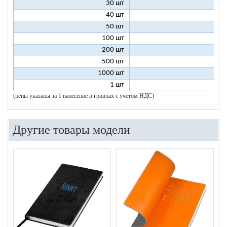
30 шт
8
40 шт
7
50 шт
7
100 шт
6
200 шт
5
500 шт
5
1000 шт
5
1 шт
96
(цены указаны за 1 нанесение в гривнах с учетом НДС)
Другие товары модели