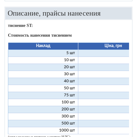
Описание, прайсы нанесения
тиснение ST:
Стоимость нанесения тиснением
Наклад
Ціна, грн
5 шт
25
10 шт
13
20 шт
7
30 шт
5
40 шт
4
50 шт
3
75 шт
2
100 шт
2
200 шт
1
300 шт
1
500 шт
1
1000 шт
1