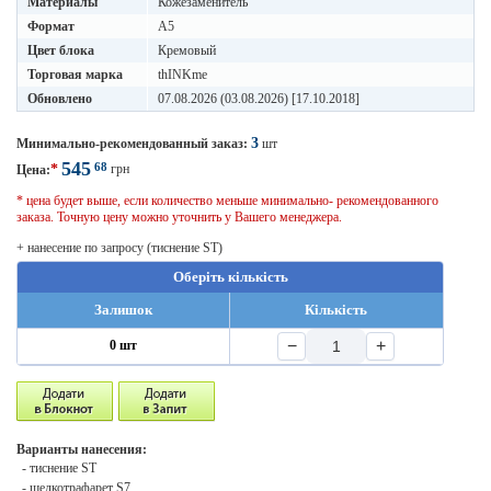
Материалы
Кожезаменитель
Формат
A5
Цвет блока
Кремовый
Торговая марка
thINKme
Обновлено
07.08.2026 (03.08.2026) [17.10.2018]
3
Минимально-рекомендованный заказ:
шт
545
68
*
грн
Цена:
* цена будет выше, если количество меньше минимально- рекомендованного
заказа. Точную цену можно уточнить у Вашего менеджера.
+ нанесение по запросу (тиснение ST)
Оберіть кількість
Залишок
Кількість
−
+
0 шт
Варианты нанесения:
- тиснение ST
- шелкотрафарет S7