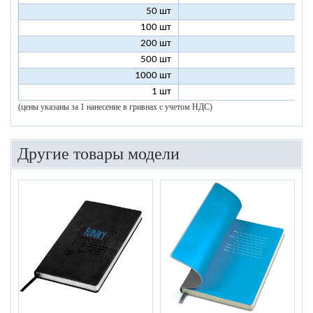
50 шт
7
100 шт
6
200 шт
5
500 шт
5
1000 шт
5
1 шт
96
(цены указаны за 1 нанесение в гривнах с учетом НДС)
Другие товары модели