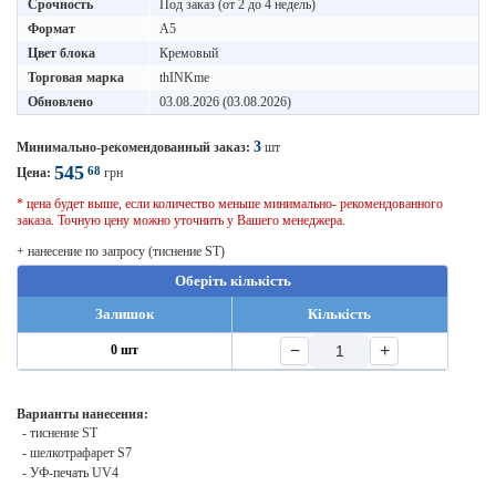
Срочность
Под заказ (от 2 до 4 недель)
Формат
A5
Цвет блока
Кремовый
Торговая марка
thINKme
Обновлено
03.08.2026 (03.08.2026)
3
Минимально-рекомендованный заказ:
шт
545
68
Цена:
грн
* цена будет выше, если количество меньше минимально- рекомендованного
заказа. Точную цену можно уточнить у Вашего менеджера.
+ нанесение по запросу (тиснение ST)
Оберіть кількість
Залишок
Кількість
−
+
0 шт
Варианты нанесения:
- тиснение ST
- шелкотрафарет S7
- УФ-печать UV4