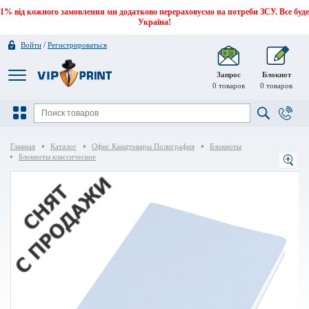
1% від кожного замовлення ми додатково перераховуємо на потреби ЗСУ. Все буде
Україна!
/
Войти
Регистрироваться
Запрос
Блокнот
0
товаров
0
товаров
Главная
Каталог
Офис Канцтовары Полиграфия
Блокноты
Блокноты классические