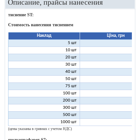
Описание, прайсы нанесения
тиснение ST:
Стоимость нанесения тиснением
Наклад
Ціна, грн
5 шт
25
10 шт
13
20 шт
7
30 шт
5
40 шт
4
50 шт
3
75 шт
2
100 шт
2
200 шт
1
300 шт
1
500 шт
1
1000 шт
1
(цены указаны в гривнах с учетом НДС)
шелкотрафарет S7: