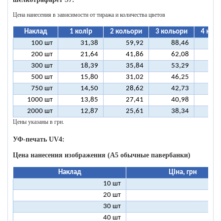
Цена нанесения в зависимости от тиража и количества цветов
Наклад
1 колір
2 кольори
3 кольори
4 кол
100 шт
31,38
59,92
88,46
11
200 шт
21,64
41,86
62,08
8
300 шт
18,39
35,84
53,29
7
500 шт
15,80
31,02
46,25
6
750 шт
14,50
28,62
42,73
5
1000 шт
13,85
27,41
40,98
5
2000 шт
12,87
25,61
38,34
5
Цены указаны в грн.
УФ-печать UV4:
Цена нанесения изображения (А5 обычные павербанки)
Наклад
Ціна, грн
10 шт
13
20 шт
9
30 шт
8
40 шт
7