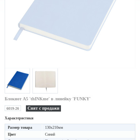
Блокнот A5 'thINKme' в линейку 'FUNKY'
Снят с продажи
6019-26
Характеристики
Размер товара
130х210мм
Цвет
Синий