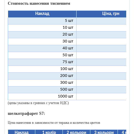
Стоимость нанесения тиснением
Наклад
Ціна, грн
5 шт
25
10 шт
13
20 шт
7
30 шт
5
40 шт
4
50 шт
3
75 шт
2
100 шт
2
200 шт
1
300 шт
1
500 шт
1
1000 шт
1
(цены указаны в гривнах с учетом НДС)
шелкотрафарет S7:
Цена нанесения в зависимости от тиража и количества цветов
Наклад
1 колір
2 кольори
3 кольори
4 кол