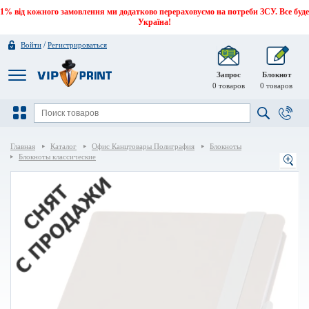
1% від кожного замовлення ми додатково перераховуємо на потреби ЗСУ. Все буде
Україна!
/
Войти
Регистрироваться
Запрос
Блокнот
0
товаров
0
товаров
Главная
Каталог
Офис Канцтовары Полиграфия
Блокноты
Блокноты классические