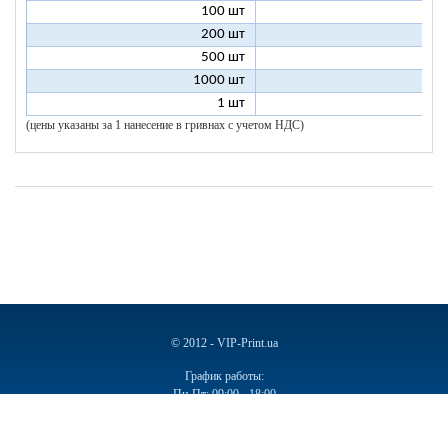
100 шт
6
200 шт
5
500 шт
5
1000 шт
5
1 шт
96
(цены указаны за 1 нанесение в гривнах с учетом НДС)
© 2012 - VIP-Print.ua
График работы:
Пн-Пт: 09:00 - 18:00
Сб, Вс: Выходной