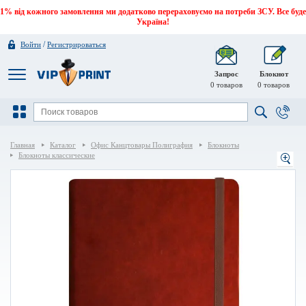
1% від кожного замовлення ми додатково перераховуємо на потреби ЗСУ. Все буде
Україна!
/
Войти
Регистрироваться
Запрос
Блокнот
0
товаров
0
товаров
Главная
Каталог
Офис Канцтовары Полиграфия
Блокноты
Блокноты классические