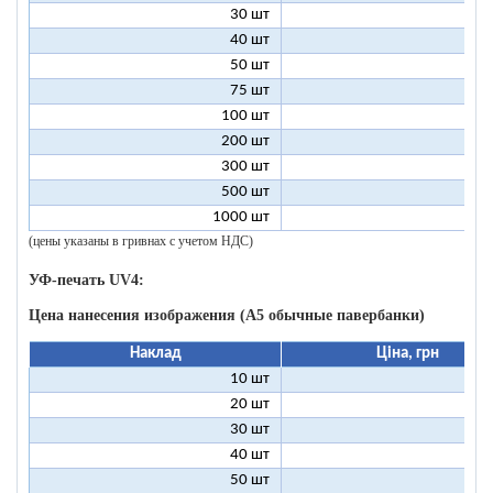
30 шт
5
40 шт
4
50 шт
3
75 шт
2
100 шт
2
200 шт
1
300 шт
1
500 шт
1
1000 шт
1
(цены указаны в гривнах с учетом НДС)
УФ-печать UV4:
Цена нанесения изображения (А5 обычные павербанки)
Наклад
Ціна, грн
10 шт
13
20 шт
9
30 шт
8
40 шт
7
50 шт
7