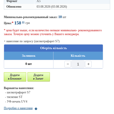
Формат
A5
Обновлено
03.08.2026 (03.08.2026)
10
Минимально-рекомендованный заказ:
шт
150
11
*
грн
Цена:
* цена будет выше, если количество меньше минимально- рекомендованного
заказа. Точную цену можно уточнить у Вашего менеджера.
+ нанесение по запросу (шелкотрафарет S7)
Оберіть кількість
Залишок
Кількість
−
+
0 шт
Варианты нанесения:
- шелкотрафарет S7
- тиснение ST
- УФ-печать UV4
Подробно о нанесении