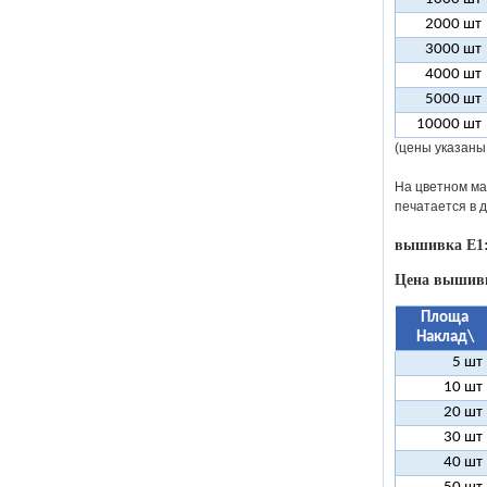
2000 шт
3000 шт
4000 шт
5000 шт
10000 шт
(цены указаны 
На цветном ма
печатается в 
вышивка E1
Цена вышивк
Площа
Наклад\
5 шт
10 шт
20 шт
30 шт
40 шт