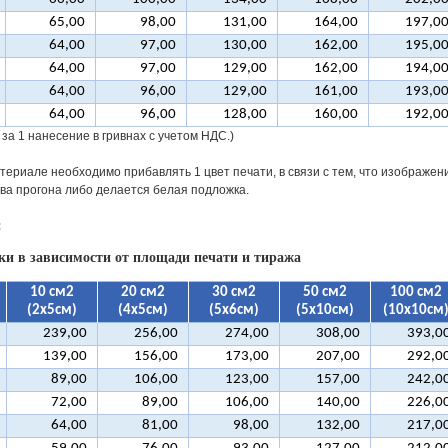
65,00
98,00
131,00
164,00
197,0
64,00
97,00
130,00
162,00
195,0
64,00
97,00
129,00
162,00
194,0
64,00
96,00
129,00
161,00
193,0
64,00
96,00
128,00
160,00
192,0
за 1 нанесение в гривнах с учетом НДС.)
териале необходимо прибавлять 1 цвет печати, в связи с тем, что изображен
два прогона либо делается белая подложка.
:
и в зависимости от площади печати и тиража
10 см2
20 см2
30 см2
50 см2
100 см2
(2х5см)
(4х5см)
(5х6см)
(5х10см)
(10х10см
239,00
256,00
274,00
308,00
393,0
139,00
156,00
173,00
207,00
292,0
89,00
106,00
123,00
157,00
242,0
72,00
89,00
106,00
140,00
226,0
64,00
81,00
98,00
132,00
217,0