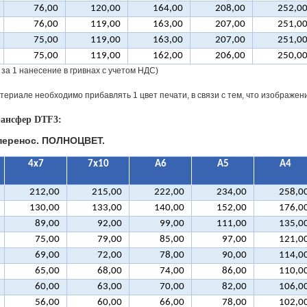
76,00
120,00
164,00
208,00
252,0
76,00
119,00
163,00
207,00
251,0
75,00
119,00
163,00
207,00
251,0
75,00
119,00
162,00
206,00
250,0
 за 1 нанесение в гривнах с учетом НДС)
териале необходимо прибавлять 1 цвет печати, в связи с тем, что изображен
ансфер DTF3:
еренос. ПОЛНОЦВЕТ.
4х7
7х10
А6
А5
А4
212,00
215,00
222,00
234,00
258,0
130,00
133,00
140,00
152,00
176,0
89,00
92,00
99,00
111,00
135,0
75,00
79,00
85,00
97,00
121,0
69,00
72,00
78,00
90,00
114,0
65,00
68,00
74,00
86,00
110,0
60,00
63,00
70,00
82,00
106,0
56,00
60,00
66,00
78,00
102,0