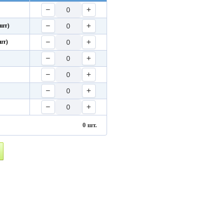
−
+
−
+
 шт)
−
+
шт)
−
+
−
+
−
+
−
+
0
шт.