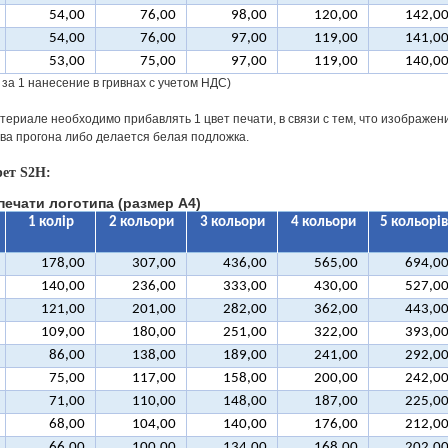
54,00
76,00
98,00
120,00
142,0
54,00
76,00
97,00
119,00
141,0
53,00
75,00
97,00
119,00
140,0
 за 1 нанесение в гривнах с учетом НДС)
териале необходимо прибавлять 1 цвет печати, в связи с тем, что изображен
два прогона либо делается белая подложка.
ет S2H:
печати логотипа (размер A4)
1 колір
2 кольори
3 кольори
4 кольори
5 кольорів
178,00
307,00
436,00
565,00
694,0
140,00
236,00
333,00
430,00
527,0
121,00
201,00
282,00
362,00
443,0
109,00
180,00
251,00
322,00
393,0
86,00
138,00
189,00
241,00
292,0
75,00
117,00
158,00
200,00
242,0
71,00
110,00
148,00
187,00
225,0
68,00
104,00
140,00
176,00
212,0
66,00
100,00
134,00
168,00
202,0