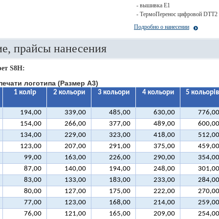
- вышивка E1
- ТермоПеренос цифровой DTT2
Подробно о нанесении
е, прайсы нанесения
ет S8H:
печати логотипа (Размер А3)
1 колір
2 кольори
3 кольори
4 кольори
5 кольорів
194,00
339,00
485,00
630,00
776,0
154,00
266,00
377,00
489,00
600,0
134,00
229,00
323,00
418,00
512,0
123,00
207,00
291,00
375,00
459,0
99,00
163,00
226,00
290,00
354,0
87,00
140,00
194,00
248,00
301,0
83,00
133,00
183,00
233,00
284,0
80,00
127,00
175,00
222,00
270,0
77,00
123,00
168,00
214,00
259,0
76,00
121,00
165,00
209,00
254,0