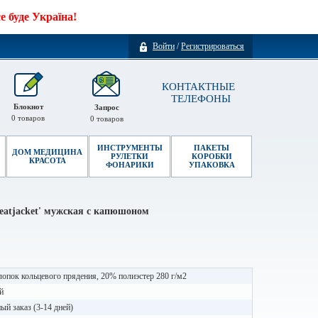
 буде Україна!
Войти
/
Регистрироваться
КОНТАКТНЫЕ
ТЕЛЕФОНЫ
Блокнот
Запрос
0
товаров
0
товаров
ИНСТРУМЕНТЫ
ПАКЕТЫ
ДОМ МЕДИЦИНА
РУЛЕТКИ
КОРОБКИ
КРАСОТА
ФОНАРИКИ
УПАКОВКА
weatjacket' мужская с капюшоном
опок кольцевого прядения, 20% полиэстер 280 г/м2
й
й заказ (3-14 дней)