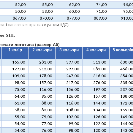
52,00
55,00
62,00
74,00
98,0
50,00
53,00
60,00
71,00
95,0
867,00
870,00
877,00
889,00
913,0
 за 1 нанесение в гривнах с учетом НДС)
ет S1H:
печати логотипа (размер А5)
1 колір
2 кольори
3 кольори
4 кольори
5 кольорів
165,00
281,00
397,00
513,00
630,0
127,00
212,00
297,00
381,00
466,0
109,00
178,00
247,00
316,00
384,0
98,00
157,00
217,00
276,00
335,0
75,00
116,00
156,00
197,00
237,0
64,00
95,00
126,00
157,00
188,0
61,00
88,00
116,00
144,00
172,0
58,00
83,00
108,00
134,00
159,0
55,00
79,00
102,00
126,00
149,0
54,00
77,00
99,00
122,00
144,0
54,00
76,00
98,00
120,00
143,0