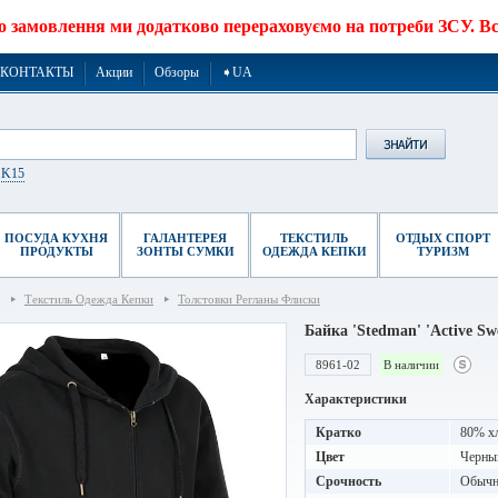
о замовлення ми додатково перераховуємо на потреби ЗСУ. Все
КОНТАКТЫ
Акции
Обзоры
➧UA
r K15
ПОСУДА КУХНЯ
ГАЛАНТЕРЕЯ
ТЕКСТИЛЬ
ОТДЫХ СПОРТ
ПРОДУКТЫ
ЗОНТЫ СУМКИ
ОДЕЖДА КЕПКИ
ТУРИЗМ
Текстиль Одежда Кепки
Толстовки Регланы Флиски
Байка 'Stedman' 'Active S
8961-02
В наличии
Характеристики
Кратко
80% хл
Цвет
Черны
Срочность
Обычны