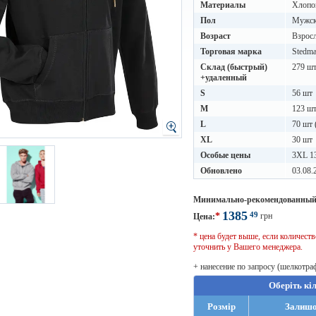
Материалы
Хлопок
Пол
Мужск
Возраст
Взрос
Торговая марка
Stedm
Склад (быстрый)
279 шт
+удаленный
S
56 шт
M
123 шт
L
70 шт 
XL
30 шт
Особые цены
3XL 13
Обновлено
03.08.
Минимально-рекомендованный
1385
49
*
грн
Цена:
* цена будет выше, если количес
уточнить у Вашего менеджера.
+ нанесение по запросу (шелкотра
Оберіть кі
Розмір
Залиш