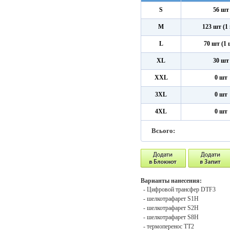
S
56 шт
M
123 шт (1
L
70 шт (1 
XL
30 шт
XXL
0 шт
3XL
0 шт
4XL
0 шт
Всього:
Варианты нанесения:
- Цифровой трансфер DTF3
- шелкотрафарет S1H
- шелкотрафарет S2H
- шелкотрафарет S8H
- термоперенос ТТ2