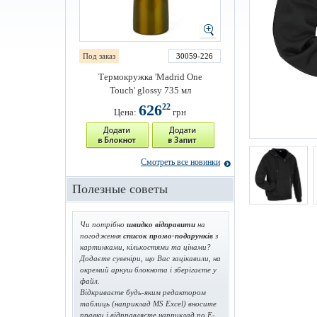
Под заказ
30059-226
Термокружка 'Madrid One
Touch' glossy 735 мл
626
22
Цена:
грн
Смотреть все новинки
Полезные советы
Чи потрібно
швидко відправити
на
погодження
список промо-подарунків
з
картинками, кількостями та цінами?
Додаєте сувеніри, що Вас зацікавили, на
окремий аркуш блокнота і зберігаєте у
файл.
Відкриваєте будь-яким редактором
таблиць (наприклад MS Excel) вносите
правки і відправляєте наприклад по E-