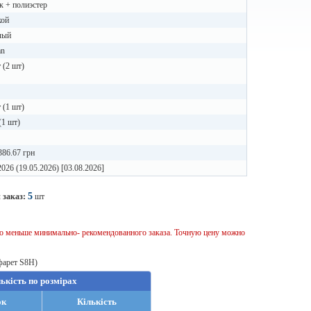
 + полиэстер
ой
лый
an
 (2 шт)
 (1 шт)
(1 шт)
86.67 грн
2026 (19.05.2026) [03.08.2026]
5
 заказ:
шт
тво меньше минимально- рекомендованного заказа. Точную цену можно
фарет S8H)
лькість по розмірах
ок
Кількість