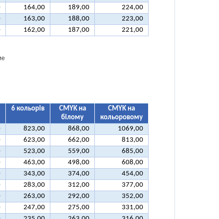
0
164,00
189,00
224,00
0
163,00
188,00
223,00
0
162,00
187,00
221,00
ие
6 кольорів
CMYK на
CMYK на
білому
кольоровому
0
823,00
868,00
1069,00
0
623,00
662,00
813,00
0
523,00
559,00
685,00
0
463,00
498,00
608,00
0
343,00
374,00
454,00
0
283,00
312,00
377,00
0
263,00
292,00
352,00
0
247,00
275,00
331,00
0
235,00
263,00
316,00