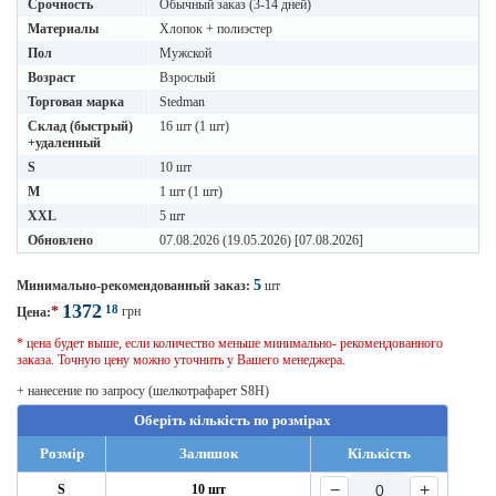
Срочность
Обычный заказ (3-14 дней)
Материалы
Хлопок + полиэстер
Пол
Мужской
Возраст
Взрослый
Торговая марка
Stedman
Склад (быстрый)
16 шт (1 шт)
+удаленный
S
10 шт
M
1 шт (1 шт)
XXL
5 шт
Обновлено
07.08.2026 (19.05.2026) [07.08.2026]
5
Минимально-рекомендованный заказ:
шт
1372
18
*
грн
Цена:
* цена будет выше, если количество меньше минимально- рекомендованного
заказа. Точную цену можно уточнить у Вашего менеджера.
+ нанесение по запросу (шелкотрафарет S8H)
Оберіть кількість по розмірах
Розмір
Залишок
Кількість
−
+
S
10 шт