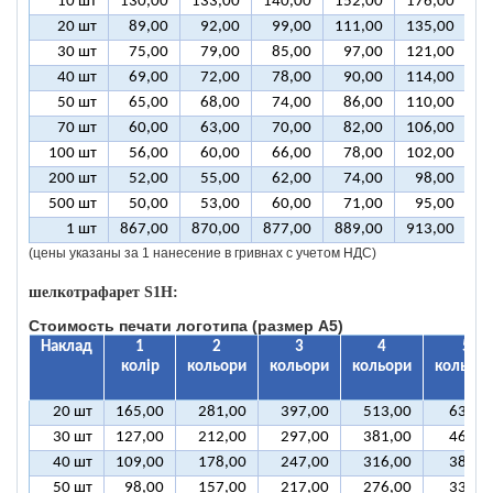
10 шт
130,00
133,00
140,00
152,00
176,00
2
20 шт
89,00
92,00
99,00
111,00
135,00
1
30 шт
75,00
79,00
85,00
97,00
121,00
1
40 шт
69,00
72,00
78,00
90,00
114,00
1
50 шт
65,00
68,00
74,00
86,00
110,00
1
70 шт
60,00
63,00
70,00
82,00
106,00
1
100 шт
56,00
60,00
66,00
78,00
102,00
1
200 шт
52,00
55,00
62,00
74,00
98,00
1
500 шт
50,00
53,00
60,00
71,00
95,00
1
1 шт
867,00
870,00
877,00
889,00
913,00
9
(цены указаны за 1 нанесение в гривнах с учетом НДС)
шелкотрафарет S1H:
Стоимость печати логотипа (размер А5)
Наклад
1
2
3
4
5
колір
кольори
кольори
кольори
кольорі
20 шт
165,00
281,00
397,00
513,00
630,0
30 шт
127,00
212,00
297,00
381,00
466,0
40 шт
109,00
178,00
247,00
316,00
384,0
50 шт
98,00
157,00
217,00
276,00
335,0