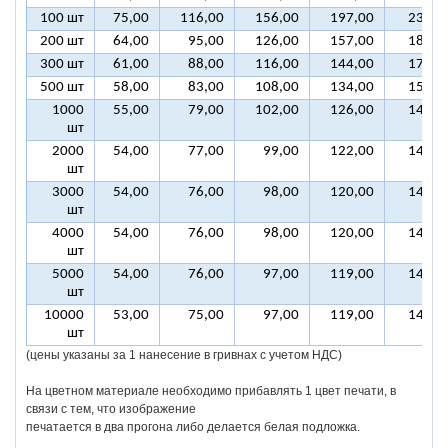
100 шт
75,00
116,00
156,00
197,00
237,0
200 шт
64,00
95,00
126,00
157,00
188,0
300 шт
61,00
88,00
116,00
144,00
172,0
500 шт
58,00
83,00
108,00
134,00
159,0
1000
55,00
79,00
102,00
126,00
149,0
шт
2000
54,00
77,00
99,00
122,00
144,0
шт
3000
54,00
76,00
98,00
120,00
143,0
шт
4000
54,00
76,00
98,00
120,00
142,0
шт
5000
54,00
76,00
97,00
119,00
141,0
шт
10000
53,00
75,00
97,00
119,00
140,0
шт
(цены указаны за 1 нанесение в гривнах с учетом НДС)
На цветном материале необходимо прибавлять 1 цвет печати, в
связи с тем, что изображение
печатается в два прогона либо делается белая подложка.