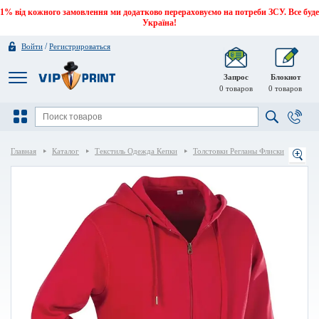
1% від кожного замовлення ми додатково перераховуємо на потреби ЗСУ. Все буде
Україна!
/
Войти
Регистрироваться
Запрос
Блокнот
0
товаров
0
товаров
Главная
Каталог
Текстиль Одежда Кепки
Толстовки Регланы Флиски