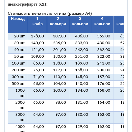
шелкотрафарет S2H:
Стоимость печати логотипа (размер A4)
Наклад
1
2
3
4
5
колір
кольори
кольори
кольори
кольорі
20 шт
178,00
307,00
436,00
565,00
694,0
30 шт
140,00
236,00
333,00
430,00
527,0
40 шт
121,00
201,00
282,00
362,00
443,0
50 шт
109,00
180,00
251,00
322,00
393,0
100 шт
86,00
138,00
189,00
241,00
292,0
200 шт
75,00
117,00
158,00
200,00
242,0
300 шт
71,00
110,00
148,00
187,00
225,0
500 шт
68,00
104,00
140,00
176,00
212,0
1000
66,00
100,00
134,00
168,00
202,0
шт
2000
65,00
98,00
131,00
164,00
197,0
шт
3000
64,00
97,00
130,00
162,00
195,0
шт
4000
64,00
97,00
129,00
162,00
194,0