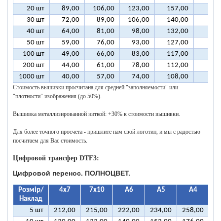
20 шт
89,00
106,00
123,00
157,00
242
30 шт
72,00
89,00
106,00
140,00
226
40 шт
64,00
81,00
98,00
132,00
217
50 шт
59,00
76,00
93,00
127,00
212
100 шт
49,00
66,00
83,00
117,00
202
200 шт
44,00
61,00
78,00
112,00
197
1000 шт
40,00
57,00
74,00
108,00
193
Стоимость вышивки просчитана для средней "заполняемости" или
"плотности" изображения (до 50%).
Вышивка металлизированной ниткой: +30% к стоимости вышивки.
Для более точного просчета - пришлите нам свой логотип, и мы с радостью
посчитаем для Вас стоимость.
Цифровой трансфер DTF3:
Цифровой перенос. ПОЛНОЦВЕТ.
Розмір/
4х7
7х10
А6
А5
А4
Наклад
5 шт
212,00
215,00
222,00
234,00
258,00
3