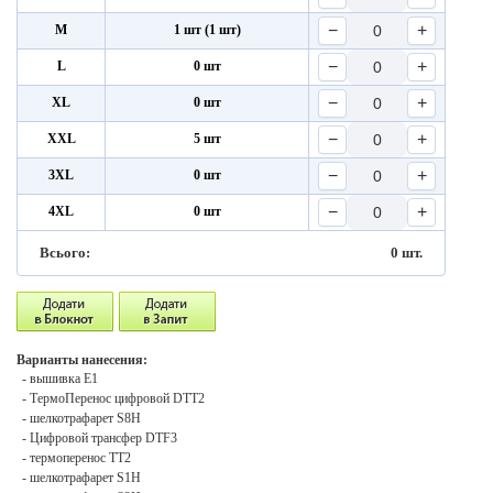
−
+
M
1 шт (1 шт)
−
+
L
0 шт
−
+
XL
0 шт
−
+
XXL
5 шт
−
+
3XL
0 шт
−
+
4XL
0 шт
Всього:
0
шт.
Варианты нанесения:
- вышивка E1
- ТермоПеренос цифровой DTT2
- шелкотрафарет S8H
- Цифровой трансфер DTF3
- термоперенос ТТ2
- шелкотрафарет S1H