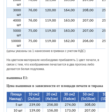
2000
76,00
121,00
165,00
209,00
254,0
шт
3000
76,00
120,00
164,00
208,00
252,0
шт
4000
76,00
119,00
163,00
207,00
251,0
шт
5000
75,00
119,00
163,00
207,00
251,0
шт
10000
75,00
119,00
162,00
206,00
250,0
шт
(цены указаны за 1 нанесение в гривнах с учетом НДС)
На цветном материале необходимо прибавлять 1 цвет печати, в
связи с тем, что изображение печатается в два прогона либо
делается белая подложка.
вышивка E1:
Цена вышивки в зависимости от площади печати и тиража
Площа
10 см2
20 см2
30 см2
50 см2
100 с
Наклад\
(2х5см)
(4х5см)
(5х6см)
(5х10см)
(10х10
5 шт
239,00
256,00
274,00
308,00
393
10 шт
139,00
156,00
173,00
207,00
292