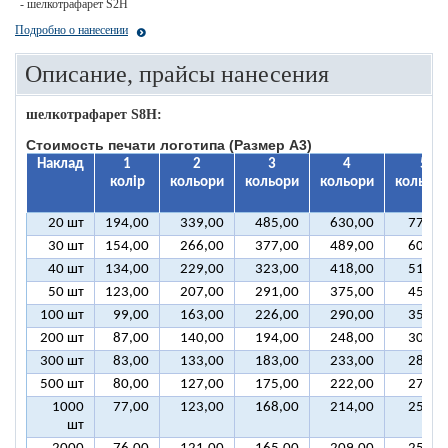
- шелкотрафарет S2H
Подробно о нанесении
Описание, прайсы нанесения
шелкотрафарет S8H:
Стоимость печати логотипа (Размер А3)
Наклад
1
2
3
4
5
колір
кольори
кольори
кольори
кольорі
20 шт
194,00
339,00
485,00
630,00
776,0
30 шт
154,00
266,00
377,00
489,00
600,0
40 шт
134,00
229,00
323,00
418,00
512,0
50 шт
123,00
207,00
291,00
375,00
459,0
100 шт
99,00
163,00
226,00
290,00
354,0
200 шт
87,00
140,00
194,00
248,00
301,0
300 шт
83,00
133,00
183,00
233,00
284,0
500 шт
80,00
127,00
175,00
222,00
270,0
1000
77,00
123,00
168,00
214,00
259,0
шт