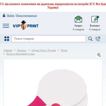
1% від кожного замовлення ми додатково перераховуємо на потреби ЗСУ. Все буде
Україна!
/
Войти
Регистрироваться
Запрос
Блокнот
0
товаров
0
товаров
Главная
Каталог
Отдых Спорт Туризм
Игры
Игры и Активный отдых