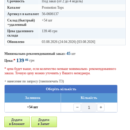
Срочность
Под заказ (от 2 до 4 недель)
Каталог
Promotion Tops
Артикул в каталоге
56-0606137
Склад (быстрый)
+54 шт
+удаленный
Цена удаленного
139.46 грн
склада
Обновлено
03.08.2026 (24.04.2026) [03.08.2026]
45
Минимально-рекомендованный заказ:
шт
139
46
*
грн
Цена:
* цена будет выше, если количество меньше минимально- рекомендованного
заказа. Точную цену можно уточнить у Вашего менеджера.
+ нанесение по запросу (тампопечать T3)
Оберіть кількість
Залишок
Кількість
−
+
+54 шт