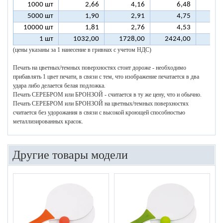
1000 шт
2,66
4,16
6,48
5000 шт
1,90
2,91
4,75
10000 шт
1,81
2,76
4,53
1 шт
1032,00
1728,00
2424,00
312
(цены указаны за 1 нанесение в гривнах с учетом НДС)
Печать на цветных/темных поверхностях стоит дороже - необходимо
прибавлять 1 цвет печати, в связи с тем, что изображение печатается в два
удара либо делается белая подложка.
Печать СЕРЕБРОМ или БРОНЗОЙ - считается в ту же цену, что и обычно.
Печать СЕРЕБРОМ или БРОНЗОЙ на цветных/темных поверхностях
считается без удорожания в связи с высокой кроющей способностью
металлизированных красок.
Другие товары модели