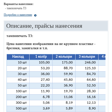
Варианты нанесения:
- тампопечать T3
Подробно о нанесении
Описание, прайсы нанесения
тампопечать T3:
Цена нанесения изображения на не крупном пластике -
брелоки, зажигалки и т.п.
Наклад
1 колір
2 кольори
3 кольори
4 кол
10 шт
105,00
175,00
246,00
31
20 шт
53,20
88,70
125,10
16
30 шт
36,00
59,90
84,70
10
40 шт
27,40
45,60
64,60
8
50 шт
22,20
36,90
52,50
6
100 шт
11,90
19,70
28,30
3
200 шт
6,78
11,06
16,16
2
300 шт
5,06
8,19
12,13
1
500 шт
3,69
5,89
8,90
1