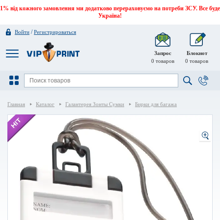
1% від кожного замовлення ми додатково перераховуємо на потреби ЗСУ. Все буде
Україна!
/
Войти
Регистрироваться
Запрос
Блокнот
0
товаров
0
товаров
Главная
Каталог
Галантерея Зонты Сумки
Бирки для багажа