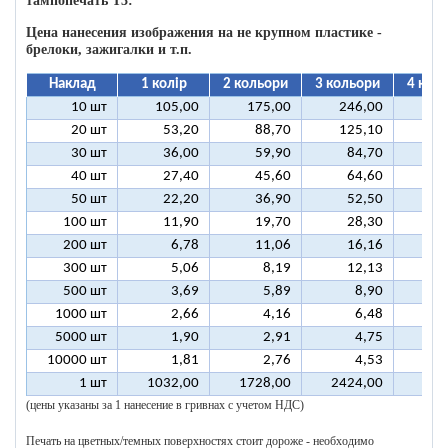
тампопечать T3:
Цена нанесения изображения на не крупном пластике -
брелоки, зажигалки и т.п.
Наклад
1 колір
2 кольори
3 кольори
4 кол
10 шт
105,00
175,00
246,00
31
20 шт
53,20
88,70
125,10
16
30 шт
36,00
59,90
84,70
10
40 шт
27,40
45,60
64,60
8
50 шт
22,20
36,90
52,50
6
100 шт
11,90
19,70
28,30
3
200 шт
6,78
11,06
16,16
2
300 шт
5,06
8,19
12,13
1
500 шт
3,69
5,89
8,90
1
1000 шт
2,66
4,16
6,48
5000 шт
1,90
2,91
4,75
10000 шт
1,81
2,76
4,53
1 шт
1032,00
1728,00
2424,00
312
(цены указаны за 1 нанесение в гривнах с учетом НДС)
Печать на цветных/темных поверхностях стоит дороже - необходимо