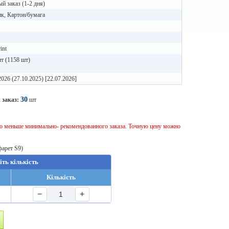
й заказ (1-2 дня)
к, Картон/бумага
int
т (1158 шт)
2026 (27.10.2025) [22.07.2026]
30
 заказ:
шт
тво меньше минимально- рекомендованного заказа. Точную цену можно
фарет S9)
іть кількість
Кількість
−
+