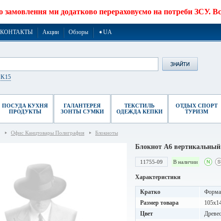
о замовлення ми додатково перераховуємо на потреби ЗСУ. Все
КОНТАКТЫ
Акции
Обзоры
➧UA
r K15
ПОСУДА КУХНЯ
ГАЛАНТЕРЕЯ
ТЕКСТИЛЬ
ОТДЫХ СПОРТ
ПРОДУКТЫ
ЗОНТЫ СУМКИ
ОДЕЖДА КЕПКИ
ТУРИЗМ
Офис Канцтовары Полиграфия
Блокноты
Блокнот A6 вертикальный
11755-09
В наличии
Характеристики
Кратко
Формат
Размер товара
105x1
Цвет
Древе