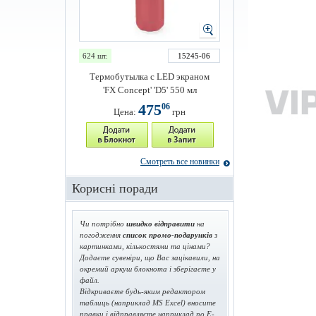
624 шт.
15245-06
Термобутылка с LED экраном
'FX Concept' 'D5' 550 мл
475
06
Цена:
грн
Смотреть все новинки
Корисні поради
Чи потрібно
швидко відправити
на
погодження
список промо-подарунків
з
картинками, кількостями та цінами?
Додаєте сувеніри, що Вас зацікавили, на
окремий аркуш блокнота і зберігаєте у
файл.
Відкриваєте будь-яким редактором
таблиць (наприклад MS Excel) вносите
правки і відправляєте наприклад по E-