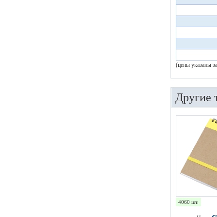
(цены указаны з
Другие 
4060 шт.