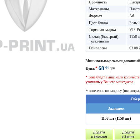
Срочность
Быстры
Материалы
Пласти
Формат
A6
Цвет блока
Белый
Торговая марка
VIP-Pr
Склад (быстрый)
1158 ш
+удаленный
Обновлено
03.08.
Минимально-рекомендованный
68
44
*
грн
Цена:
* цена будет выше, если количес
уточнить у Вашего менеджера.
+ нанесение по запросу (шелкотра
Обер
Залишок
1158 шт (1158 шт)