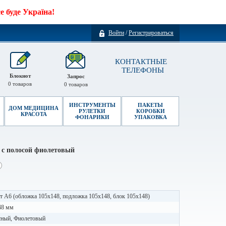
 буде Україна!
Войти
/
Регистрироваться
КОНТАКТНЫЕ
ТЕЛЕФОНЫ
Блокнот
Запрос
0
товаров
0
товаров
ИНСТРУМЕНТЫ
ПАКЕТЫ
ДОМ МЕДИЦИНА
РУЛЕТКИ
КОРОБКИ
КРАСОТА
ФОНАРИКИ
УПАКОВКА
 с полосой фиолетовый
 А6 (обложка 105х148, подложка 105х148, блок 105х148)
48 мм
сный, Фиолетовый