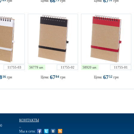
67
66
67
09
75
31
грн
Цена:
грн
Цена:
грн
11755-03
56779 шт.
11755-02
58920 шт.
11755-01
68
67
67
16
84
52
грн
Цена:
грн
Цена:
грн
КОНТАКТЫ
00
_
Мы в сети: