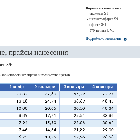
Варианты нанесения:
- тиснение ST
- шелкотрафарет S9
- офсет OF1
- УФ-печать UV3
Подробно о нанесении
е, прайсы нанесения
ет S9:
в зависимости от тиража и количества цветов
1 колір
2 кольори
3 кольори
4 кольори
20,32
37,80
55,29
72,77
13,18
24,94
36,69
48,45
10,80
20,65
30,50
40,34
8,89
17,21
25,54
33,86
7,94
15,50
23,06
30,62
7,46
14,64
21,82
29,00
6,75
13,35
19,96
26,56