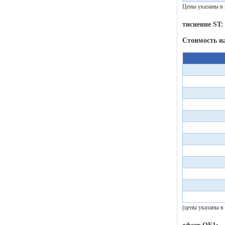
Цены указаны в 
тиснение ST:
Стоимость н
(цены указаны в