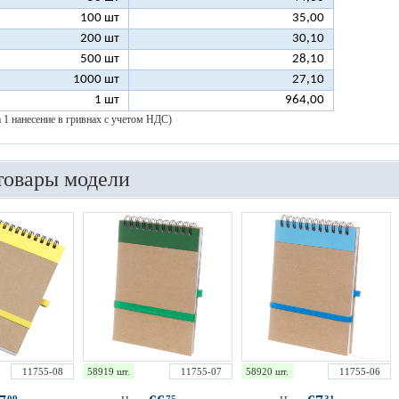
100 шт
35,00
200 шт
30,10
500 шт
28,10
1000 шт
27,10
1 шт
964,00
а 1 нанесение в гривнах с учетом НДС)
товары модели
11755-08
58919 шт.
11755-07
58920 шт.
11755-06