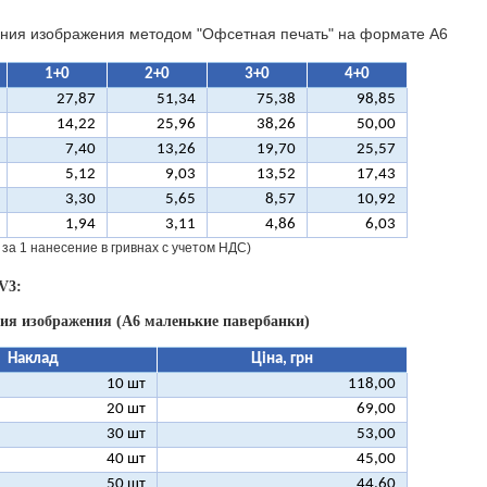
ния изображения методом "Офсетная печать" на формате A6
1+0
2+0
3+0
4+0
27,87
51,34
75,38
98,85
14,22
25,96
38,26
50,00
7,40
13,26
19,70
25,57
5,12
9,03
13,52
17,43
3,30
5,65
8,57
10,92
1,94
3,11
4,86
6,03
 за 1 нанесение в гривнах с учетом НДС)
V3:
ния изображения (А6 маленькие павербанки)
Наклад
Ціна, грн
10 шт
118,00
20 шт
69,00
30 шт
53,00
40 шт
45,00
50 шт
44,60