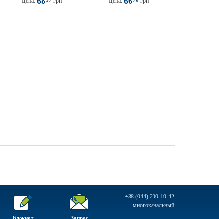
68
66
57
70
Цена:
грн
Цена:
грн
+38 (044) 290-19-42
многоканальный
Блокнот
Запрос