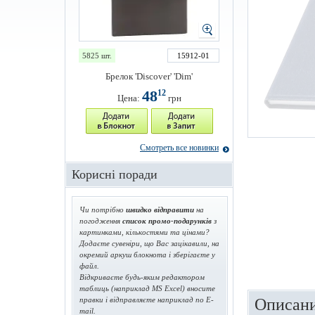
5825 шт.
15912-01
Брелок 'Discover' 'Dim'
48
12
Цена:
грн
Смотреть все новинки
Корисні поради
Чи потрібно
швидко відправити
на
погодження
список промо-подарунків
з
картинками, кількостями та цінами?
Додаєте сувеніри, що Вас зацікавили, на
окремий аркуш блокнота і зберігаєте у
файл.
Відкриваєте будь-яким редактором
таблиць (наприклад MS Excel) вносите
правки і відправляєте наприклад по E-
Описани
mail.