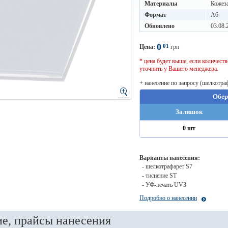
Материалы
Кожез
Формат
A6
Обновлено
03.08.
0
01
Цена:
грн
* цена будет выше, если количес
уточнить у Вашего менеджера.
+ нанесение по запросу (шелкотра
Обер
Залишок
0 шт
Варианты нанесения:
- шелкотрафарет S7
- тиснение ST
- УФ-печать UV3
Подробно о нанесении
е, прайсы нанесения