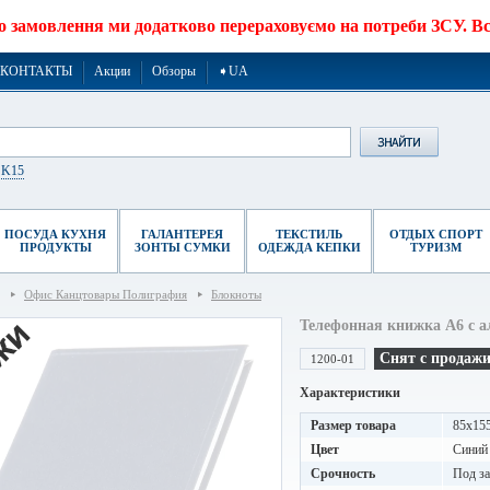
о замовлення ми додатково перераховуємо на потреби ЗСУ. Все
КОНТАКТЫ
Акции
Обзоры
➧UA
r K15
ПОСУДА КУХНЯ
ГАЛАНТЕРЕЯ
ТЕКСТИЛЬ
ОТДЫХ СПОРТ
ПРОДУКТЫ
ЗОНТЫ СУМКИ
ОДЕЖДА КЕПКИ
ТУРИЗМ
Офис Канцтовары Полиграфия
Блокноты
Телефонная книжка A6 с 
Снят с продаж
1200-01
Характеристики
Размер товара
85x15
Цвет
Синий
Срочность
Под за