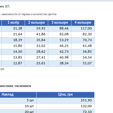
ет S7:
в зависимости от тиража и количества цветов
1 колір
2 кольори
3 кольори
4 кольори
31,38
59,92
88,46
117,00
21,64
41,86
62,08
82,30
18,39
35,84
53,29
70,73
15,80
31,02
46,25
61,48
14,50
28,62
42,73
56,85
13,85
27,41
40,98
54,54
12,87
25,61
38,34
51,07
грн.
анесения тиснением
Наклад
Ціна, грн
5 шт
251,90
10 шт
132,00
20 шт
72,10