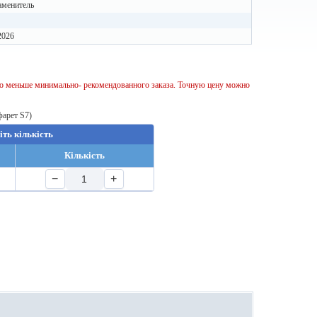
аменитель
2026
тво меньше минимально- рекомендованного заказа. Точную цену можно
фарет S7)
іть кількість
Кількість
−
+