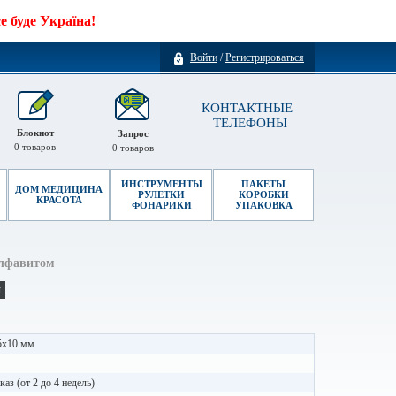
 буде Україна!
Войти
/
Регистрироваться
КОНТАКТНЫЕ
ТЕЛЕФОНЫ
Блокнот
Запрос
0
товаров
0
товаров
ИНСТРУМЕНТЫ
ПАКЕТЫ
ДОМ МЕДИЦИНА
РУЛЕТКИ
КОРОБКИ
КРАСОТА
ФОНАРИКИ
УПАКОВКА
алфавитом
и
5x10 мм
каз (от 2 до 4 недель)