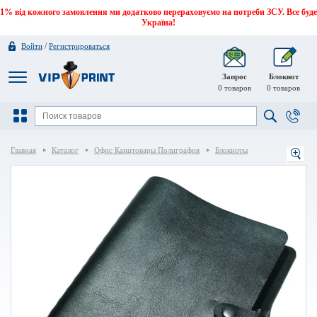
1% від кожного замовлення ми додатково перераховуємо на потреби ЗСУ. Все буде
Україна!
/
Войти
Регистрироваться
Запрос
Блокнот
0
товаров
0
товаров
Главная
Каталог
Офис Канцтовары Полиграфия
Блокноты