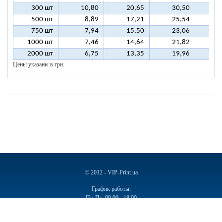
300 шт
10,80
20,65
30,50
4
500 шт
8,89
17,21
25,54
3
750 шт
7,94
15,50
23,06
3
1000 шт
7,46
14,64
21,82
2
2000 шт
6,75
13,35
19,96
2
Цены указаны в грн.
© 2012 - VIP-Print.ua
График работы:
Пн-Пт: 09:00 - 18:00
Сб, Вс: Выходной