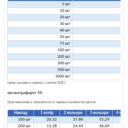
5 шт
25
10 шт
13
20 шт
7
30 шт
5
40 шт
4
50 шт
3
75 шт
2
100 шт
2
200 шт
1
300 шт
1
500 шт
1
1000 шт
1
(цены указаны в гривнах с учетом НДС)
шелкотрафарет S9:
Цена нанесения в зависимости от тиража и количества цветов
Наклад
1 колір
2 кольори
3 кольори
4 кол
100 шт
20,32
37,80
55,29
7
200 шт
13,18
24,94
36,69
4