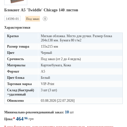
Блокнот А5 'Twiddle' Chicago 140 листов
14590-01
Под заказ
Характеристики
Кратко
Мягкая обложка. Место для ручки. Размер блока
204х138 мм. Бумага 80 г/м2
Размер товара
155х215 мм
Цвет
Черный
Срочность
Под заказ (от 2 до 4 недель)
Материалы
Картон/бумага, Кожа
Формат
A5
Цвет блока
Белый
Торговая марка
VIP-Print
Склад (быстрый)
3 шт (3 шт)
+удаленный
Обновлено
03.08.2026 [22.07.2026]
10
Минимально-рекомендованный заказ:
шт
464
96
*
грн
Цена: