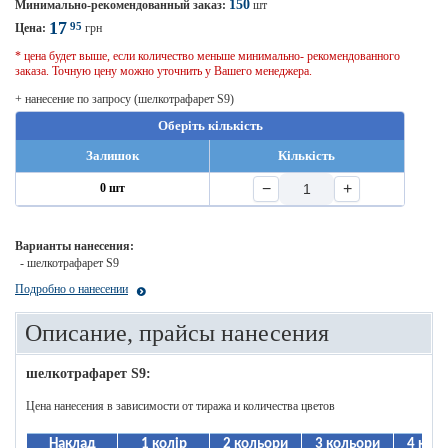
150
Минимально-рекомендованный заказ:
шт
17
95
Цена:
грн
* цена будет выше, если количество меньше минимально- рекомендованного
заказа. Точную цену можно уточнить у Вашего менеджера.
+ нанесение по запросу (шелкотрафарет S9)
Оберіть кількість
Залишок
Кількість
−
+
0 шт
Варианты нанесения:
- шелкотрафарет S9
Подробно о нанесении
Описание, прайсы нанесения
шелкотрафарет S9:
Цена нанесения в зависимости от тиража и количества цветов
Наклад
1 колір
2 кольори
3 кольори
4 кол