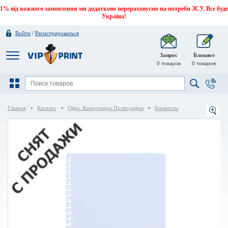
1% від кожного замовлення ми додатково перераховуємо на потреби ЗСУ. Все буде
Україна!
/
Войти
Регистрироваться
Запрос
Блокнот
0
товаров
0
товаров
Главная
Каталог
Офис Канцтовары Полиграфия
Блокноты