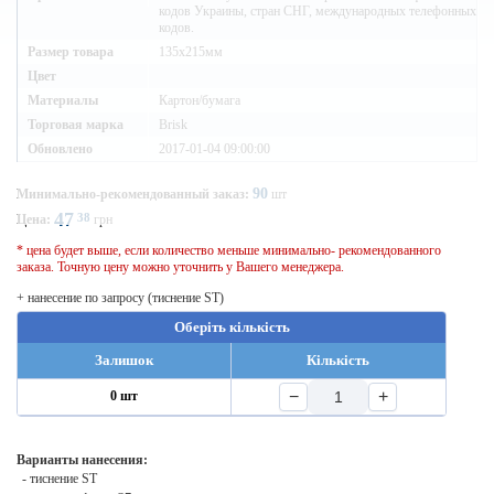
кодов Украины, стран СНГ, международных телефонных
кодов.
Размер товара
135х215мм
Цвет
Материалы
Картон/бумага
Торговая марка
Brisk
Обновлено
2017-01-04 09:00:00
90
Минимально-рекомендованный заказ:
шт
47
38
Цена:
грн
* цена будет выше, если количество меньше минимально- рекомендованного
заказа. Точную цену можно уточнить у Вашего менеджера.
+ нанесение по запросу (тиснение ST)
Оберіть кількість
Залишок
Кількість
−
+
0 шт
Варианты нанесения:
- тиснение ST