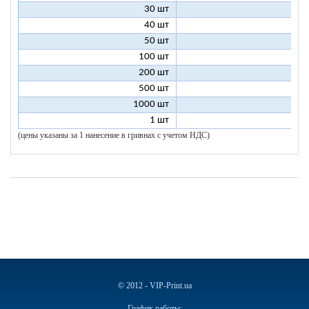
30 шт
8
40 шт
7
50 шт
7
100 шт
6
200 шт
5
500 шт
5
1000 шт
5
1 шт
96
(цены указаны за 1 нанесение в гривнах с учетом НДС)
© 2012 - VIP-Print.ua
График работы: