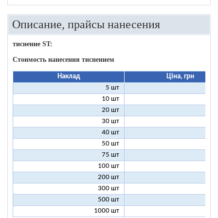
Описание, прайсы нанесения
тиснение ST:
Стоимость нанесения тиснением
Наклад
Ціна, грн
5 шт
25
10 шт
13
20 шт
7
30 шт
5
40 шт
4
50 шт
3
75 шт
2
100 шт
2
200 шт
1
300 шт
1
500 шт
1
1000 шт
1