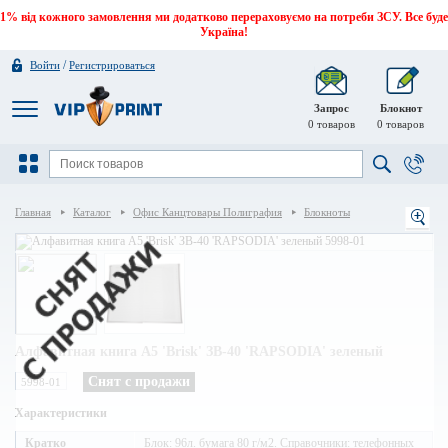
1% від кожного замовлення ми додатково перераховуємо на потреби ЗСУ. Все буде
Україна!
/
Войти
Регистрироваться
Запрос
Блокнот
0
товаров
0
товаров
Главная
Каталог
Офис Канцтовары Полиграфия
Блокноты
Алфавитная книга A5 'Brisk' ЗВ-40 'RAPSODIA' зеленый
Снят с продажи
5998-01
Характеристики
Кратко
Блок: 96л. бумага 80 г/м2. Справочники: телефонных