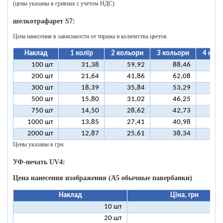
(цены указаны в гривнах с учетом НДС)
шелкотрафарет S7:
Цена нанесения в зависимости от тиража и количества цветов
Наклад
1 колір
2 кольори
3 кольори
4 кол
100 шт
31,38
59,92
88,46
11
200 шт
21,64
41,86
62,08
8
300 шт
18,39
35,84
53,29
7
500 шт
15,80
31,02
46,25
6
750 шт
14,50
28,62
42,73
5
1000 шт
13,85
27,41
40,98
5
2000 шт
12,87
25,61
38,34
5
Цены указаны в грн.
УФ-печать UV4:
Цена нанесения изображения (А5 обычные павербанки)
Наклад
Ціна, грн
10 шт
13
20 шт
9