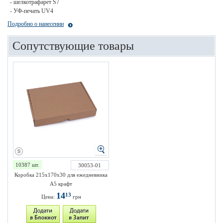
- шелкотрафарет S7
- УФ-печать UV4
Подробно о нанесении
Сопутствующие товары
10387 шт.
30053-01
Коробка 215х170х30 для ежедневника
А5 крафт
14
13
Цена:
грн