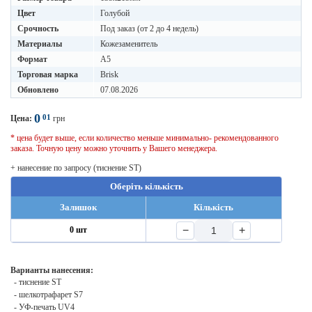
Цвет
Голубой
Срочность
Под заказ (от 2 до 4 недель)
Материалы
Кожезаменитель
Формат
A5
Торговая марка
Brisk
Обновлено
07.08.2026
0
01
Цена:
грн
* цена будет выше, если количество меньше минимально- рекомендованного
заказа. Точную цену можно уточнить у Вашего менеджера.
+ нанесение по запросу (тиснение ST)
Оберіть кількість
Залишок
Кількість
−
+
0 шт
Варианты нанесения:
- тиснение ST
- шелкотрафарет S7
- УФ-печать UV4