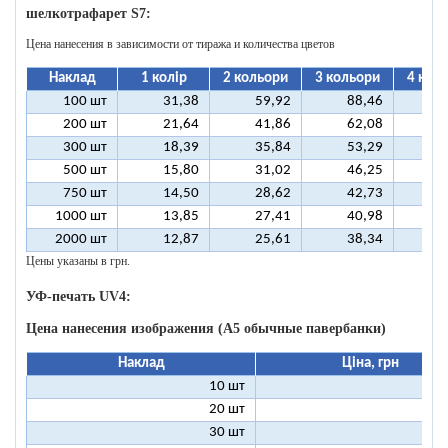
шелкотрафарет S7:
Цена нанесения в зависимости от тиража и количества цветов
Наклад
1 колір
2 кольори
3 кольори
4 кол
100 шт
31,38
59,92
88,46
11
200 шт
21,64
41,86
62,08
8
300 шт
18,39
35,84
53,29
7
500 шт
15,80
31,02
46,25
6
750 шт
14,50
28,62
42,73
5
1000 шт
13,85
27,41
40,98
5
2000 шт
12,87
25,61
38,34
5
Цены указаны в грн.
УФ-печать UV4:
Цена нанесения изображения (А5 обычные павербанки)
Наклад
Ціна, грн
10 шт
13
20 шт
9
30 шт
8