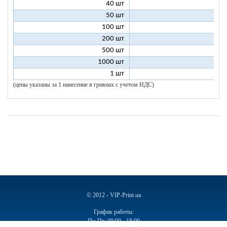
40 шт
7
50 шт
7
100 шт
6
200 шт
5
500 шт
5
1000 шт
5
1 шт
96
(цены указаны за 1 нанесение в гривнах с учетом НДС)
© 2012 - VIP-Print.ua
График работы:
Пн-Пт: 09:00 - 18:00