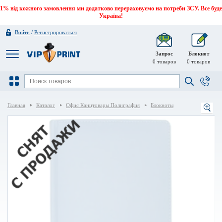
1% від кожного замовлення ми додатково перераховуємо на потреби ЗСУ. Все буде
Україна!
/
Войти
Регистрироваться
Запрос
Блокнот
0
товаров
0
товаров
Главная
Каталог
Офис Канцтовары Полиграфия
Блокноты