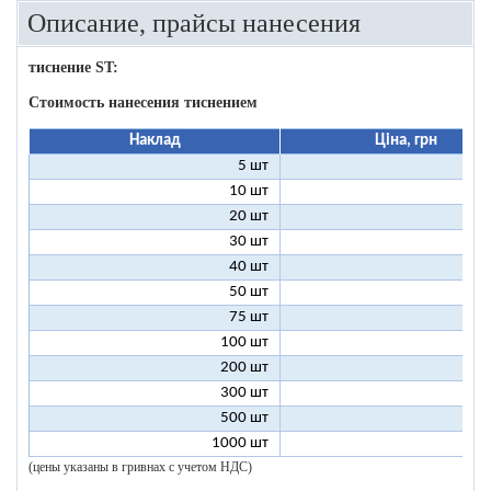
Описание, прайсы нанесения
тиснение ST:
Стоимость нанесения тиснением
Наклад
Ціна, грн
5 шт
25
10 шт
13
20 шт
7
30 шт
5
40 шт
4
50 шт
3
75 шт
2
100 шт
2
200 шт
1
300 шт
1
500 шт
1
1000 шт
1
(цены указаны в гривнах с учетом НДС)