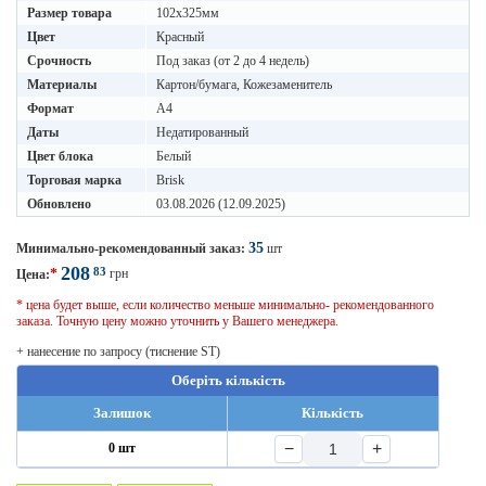
Размер товара
102х325мм
Цвет
Красный
Срочность
Под заказ (от 2 до 4 недель)
Материалы
Картон/бумага, Кожезаменитель
Формат
A4
Даты
Недатированный
Цвет блока
Белый
Торговая марка
Brisk
Обновлено
03.08.2026 (12.09.2025)
35
Минимально-рекомендованный заказ:
шт
208
83
*
грн
Цена:
* цена будет выше, если количество меньше минимально- рекомендованного
заказа. Точную цену можно уточнить у Вашего менеджера.
+ нанесение по запросу (тиснение ST)
Оберіть кількість
Залишок
Кількість
−
+
0 шт