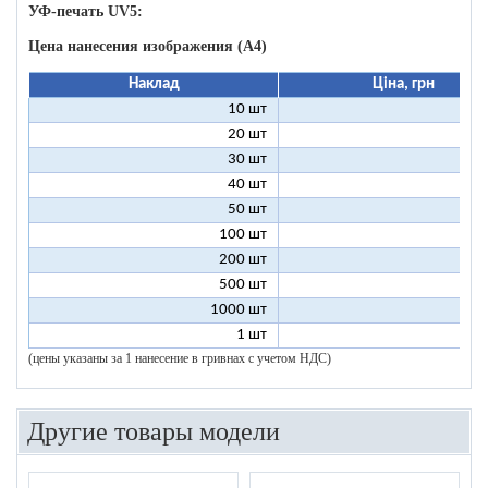
УФ-печать UV5:
Цена нанесения изображения (А4)
Наклад
Ціна, грн
10 шт
18
20 шт
14
30 шт
13
40 шт
12
50 шт
12
100 шт
11
200 шт
10
500 шт
10
1000 шт
10
1 шт
96
(цены указаны за 1 нанесение в гривнах с учетом НДС)
Другие товары модели