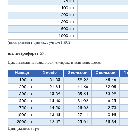
75 шт
2
100 шт
2
200 шт
1
300 шт
1
500 шт
1
1000 шт
1
(цены указаны в гривнах с учетом НДС)
шелкотрафарет S7:
Цена нанесения в зависимости от тиража и количества цветов
Наклад
1 колір
2 кольори
3 кольори
4 кол
100 шт
31,38
59,92
88,46
11
200 шт
21,64
41,86
62,08
8
300 шт
18,39
35,84
53,29
7
500 шт
15,80
31,02
46,25
6
750 шт
14,50
28,62
42,73
5
1000 шт
13,85
27,41
40,98
5
2000 шт
12,87
25,61
38,34
5
Цены указаны в грн.