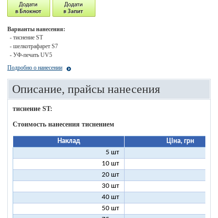
Варианты нанесения:
- тиснение ST
- шелкотрафарет S7
- УФ-печать UV5
Подробно о нанесении
Описание, прайсы нанесения
тиснение ST:
Стоимость нанесения тиснением
Наклад
Ціна, грн
5 шт
25
10 шт
13
20 шт
7
30 шт
5
40 шт
4
50 шт
3