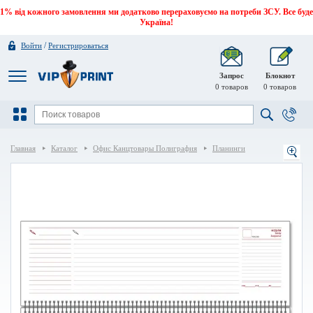
1% від кожного замовлення ми додатково перераховуємо на потреби ЗСУ. Все буде
Україна!
/
Войти
Регистрироваться
Запрос
Блокнот
0
товаров
0
товаров
Главная
Каталог
Офис Канцтовары Полиграфия
Планинги