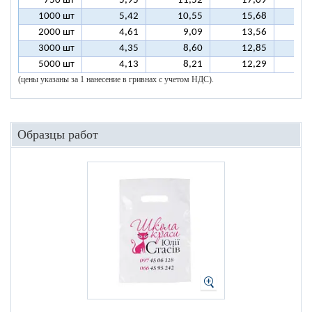
750 шт
5,95
11,52
17,09
2
1000 шт
5,42
10,55
15,68
2
2000 шт
4,61
9,09
13,56
1
3000 шт
4,35
8,60
12,85
1
5000 шт
4,13
8,21
12,29
1
(цены указаны за 1 нанесение в гривнах с учетом НДС).
Образцы работ