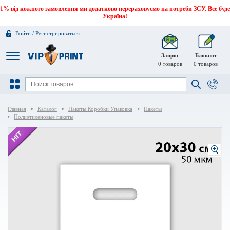
1% від кожного замовлення ми додатково перераховуємо на потреби ЗСУ. Все буде
Україна!
/
Войти
Регистрироваться
Запрос
Блокнот
0
товаров
0
товаров
Главная
Каталог
Пакеты Коробки Упаковка
Пакеты
Полиэтиленовые пакеты