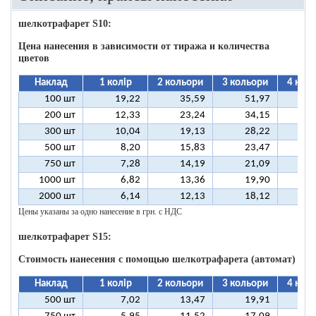
шелкотрафарет S10:
Цена нанесения в зависимости от тиража и количества
цветов
Наклад
1 колір
2 кольори
3 кольори
4 кол
100 шт
19,22
35,59
51,97
6
200 шт
12,33
23,24
34,15
4
300 шт
10,04
19,13
28,22
3
500 шт
8,20
15,83
23,47
3
750 шт
7,28
14,19
21,09
2
1000 шт
6,82
13,36
19,90
2
2000 шт
6,14
12,13
18,12
2
Цены указаны за одно нанесение в грн. с НДС
шелкотрафарет S15:
Стоимость нанесения с помощью шелкотрафарета (автомат)
Наклад
1 колір
2 кольори
3 кольори
4 кол
500 шт
7,02
13,47
19,91
2