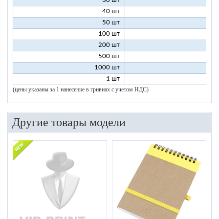
30 шт
5
40 шт
4
50 шт
4
100 шт
3
200 шт
3
500 шт
2
1000 шт
2
1 шт
96
(цены указаны за 1 нанесение в гривнах с учетом НДС)
Другие товары модели