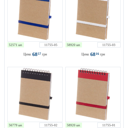
52571 шт.
11755-05
58920 шт.
11755-03
68
68
57
16
Цена:
грн
Цена:
грн
56779 шт.
11755-02
58920 шт.
11755-01