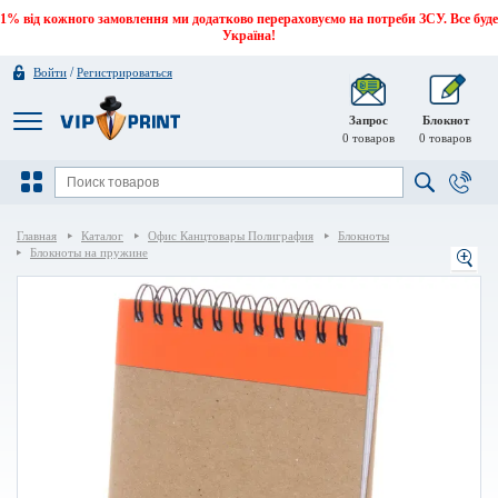
1% від кожного замовлення ми додатково перераховуємо на потреби ЗСУ. Все буде
Україна!
/
Войти
Регистрироваться
Запрос
Блокнот
0
товаров
0
товаров
Главная
Каталог
Офис Канцтовары Полиграфия
Блокноты
Блокноты на пружине