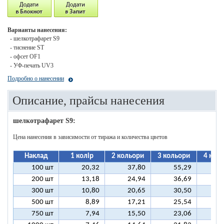
Варианты нанесения:
- шелкотрафарет S9
- тиснение ST
- офсет OF1
- УФ-печать UV3
Подробно о нанесении
Описание, прайсы нанесения
шелкотрафарет S9:
Цена нанесения в зависимости от тиража и количества цветов
Наклад
1 колір
2 кольори
3 кольори
4 кол
100 шт
20,32
37,80
55,29
7
200 шт
13,18
24,94
36,69
4
300 шт
10,80
20,65
30,50
4
500 шт
8,89
17,21
25,54
3
750 шт
7,94
15,50
23,06
3