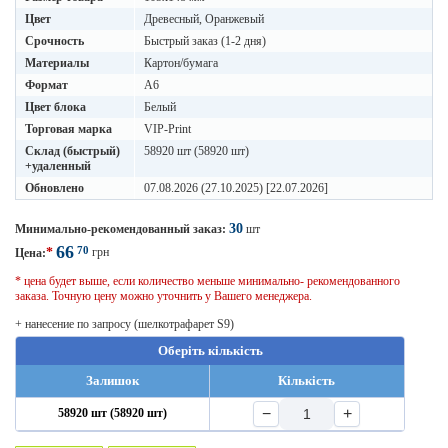
Цвет
Древесный, Оранжевый
Срочность
Быстрый заказ (1-2 дня)
Материалы
Картон/бумага
Формат
A6
Цвет блока
Белый
Торговая марка
VIP-Print
Склад (быстрый)
58920 шт (58920 шт)
+удаленный
Обновлено
07.08.2026 (27.10.2025) [22.07.2026]
30
Минимально-рекомендованный заказ:
шт
66
70
*
грн
Цена:
* цена будет выше, если количество меньше минимально- рекомендованного
заказа. Точную цену можно уточнить у Вашего менеджера.
+ нанесение по запросу (шелкотрафарет S9)
Оберіть кількість
Залишок
Кількість
−
+
58920 шт (58920 шт)