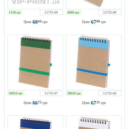
1158 шт.
11755-09
4060 шт.
11755-08
68
67
44
09
Цена:
грн
Цена:
грн
58919 шт.
11755-07
58920 шт.
11755-06
66
67
75
31
Цена:
грн
Цена:
грн