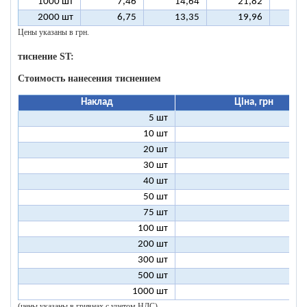
1000 шт
7,46
14,64
21,82
2
2000 шт
6,75
13,35
19,96
2
Цены указаны в грн.
тиснение ST:
Стоимость нанесения тиснением
Наклад
Ціна, грн
5 шт
25
10 шт
13
20 шт
7
30 шт
5
40 шт
4
50 шт
3
75 шт
2
100 шт
2
200 шт
1
300 шт
1
500 шт
1
1000 шт
1
(цены указаны в гривнах с учетом НДС)