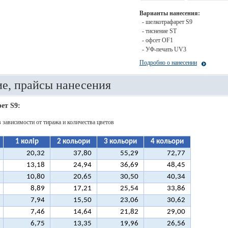
Варианты нанесения:
- шелкотрафарет S9
- тиснение ST
- офсет OF1
- УФ-печать UV3
Подробно о нанесении
е, прайсы нанесения
ет S9:
в зависимости от тиража и количества цветов
1 колір
2 кольори
3 кольори
4 кольори
20,32
37,80
55,29
72,77
13,18
24,94
36,69
48,45
10,80
20,65
30,50
40,34
8,89
17,21
25,54
33,86
7,94
15,50
23,06
30,62
7,46
14,64
21,82
29,00
6,75
13,35
19,96
26,56