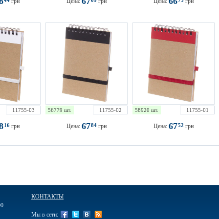
68
67
66
44
09
75
грн
Цена:
грн
Цена:
грн
11755-03
56779 шт.
11755-02
58920 шт.
11755-01
68
67
67
16
84
52
грн
Цена:
грн
Цена:
грн
КОНТАКТЫ
00
_
Мы в сети: