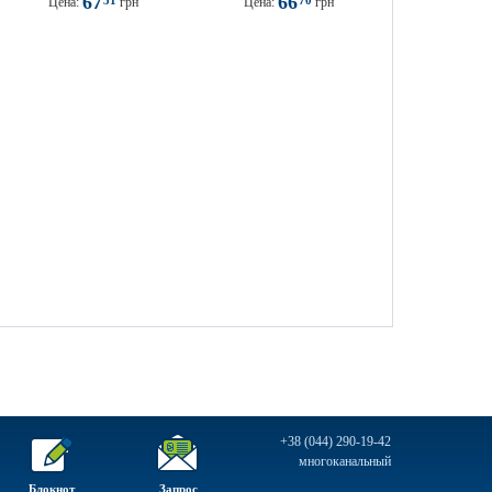
67
66
31
70
Цена:
грн
Цена:
грн
+38 (044) 290-19-42
многоканальный
Блокнот
Запрос