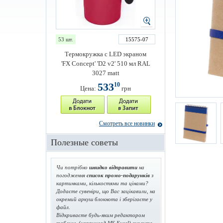
53 шт.
15575-07
Термокружка с LED экраном
'FX Concept' 'D2 v2' 510 мл RAL
3027 matt
533
10
Цена:
грн
Смотреть все новинки
Полезные советы
Чи потрібно
швидко відправити
на
погодження
список промо-подарунків
з
картинками, кількостями та цінами?
Додаєте сувеніри, що Вас зацікавили, на
окремий аркуш блокнота і зберігаєте у
файл.
Відкриваєте будь-яким редактором