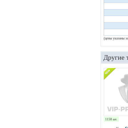
(цены указаны з
Другие 
1158 шт.