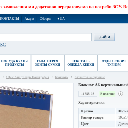
о замовлення ми додатково перераховуємо на потреби ЗСУ. Все
КОНТАКТЫ
Акции
Обзоры
➧UA
r K15
ПОСУДА КУХНЯ
ГАЛАНТЕРЕЯ
ТЕКСТИЛЬ
ОТДЫХ СПОРТ
ПРОДУКТЫ
ЗОНТЫ СУМКИ
ОДЕЖДА КЕПКИ
ТУРИЗМ
Офис Канцтовары Полиграфия
Блокноты
Блокноты на пружине
Блокнот A6 вертикальный 
11755-05
В наличии
Характеристики
Кратко
Формат
Размер товара
105x1
Цвет
Древе