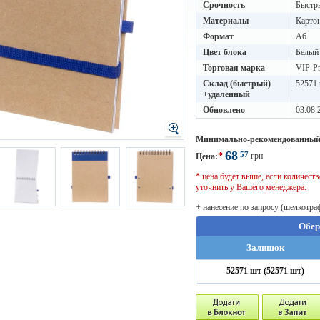
Срочность
Быстры
Материалы
Карто
Формат
A6
Цвет блока
Белый
Торговая марка
VIP-Pr
Склад (быстрый)
52571 
+удаленный
Обновлено
03.08.
Минимально-рекомендованный
68
57
*
грн
Цена:
* цена будет выше, если количес
уточнить у Вашего менеджера.
+ нанесение по запросу (шелкотра
Обер
Залишок
52571 шт (52571 шт)