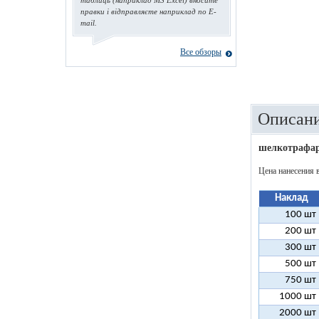
таблиць (наприклад MS Excel) вносите
правки і відправляєте наприклад по E-
mail.
Все обзоры
Описани
шелкотрафар
Цена нанесения 
Наклад
100 шт
200 шт
300 шт
500 шт
750 шт
1000 шт
2000 шт