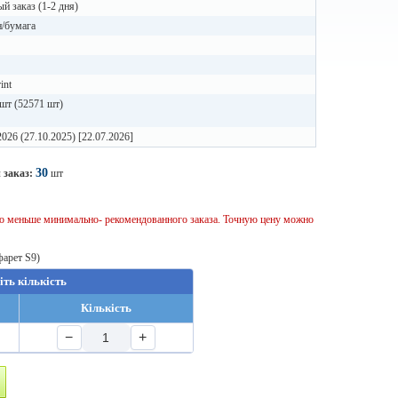
й заказ (1-2 дня)
н/бумага
int
шт (52571 шт)
2026 (27.10.2025) [22.07.2026]
30
 заказ:
шт
тво меньше минимально- рекомендованного заказа. Точную цену можно
фарет S9)
іть кількість
Кількість
−
+