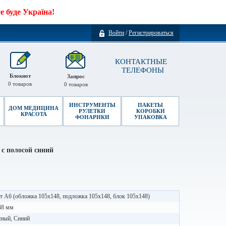
 буде Україна!
Войти
/
Регистрироваться
КОНТАКТНЫЕ
ТЕЛЕФОНЫ
Блокнот
Запрос
0
товаров
0
товаров
ИНСТРУМЕНТЫ
ПАКЕТЫ
ДОМ МЕДИЦИНА
РУЛЕТКИ
КОРОБКИ
КРАСОТА
ФОНАРИКИ
УПАКОВКА
с полосой синий
 А6 (обложка 105х148, подложка 105х148, блок 105х148)
48 мм
сный, Синий