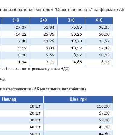
ния изображения методом "Офсетная печать" на формате A6
1+0
2+0
3+0
4+0
27,87
51,34
75,38
98,85
14,22
25,96
38,26
50,00
7,40
13,26
19,70
25,57
5,12
9,03
13,52
17,43
3,30
5,65
8,57
10,92
1,94
3,11
4,86
6,03
 за 1 нанесение в гривнах с учетом НДС)
V3:
ния изображения (А6 маленькие павербанки)
Наклад
Ціна, грн
10 шт
118,00
20 шт
69,00
30 шт
53,00
40 шт
45,00
50 шт
44,60