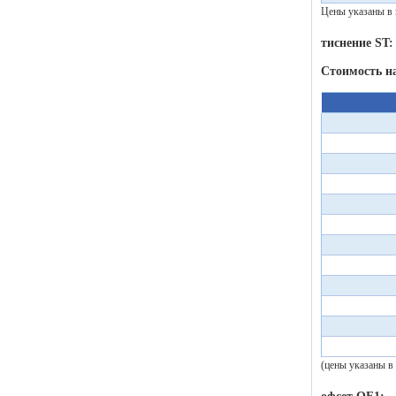
Цены указаны в 
тиснение ST:
Стоимость н
(цены указаны в