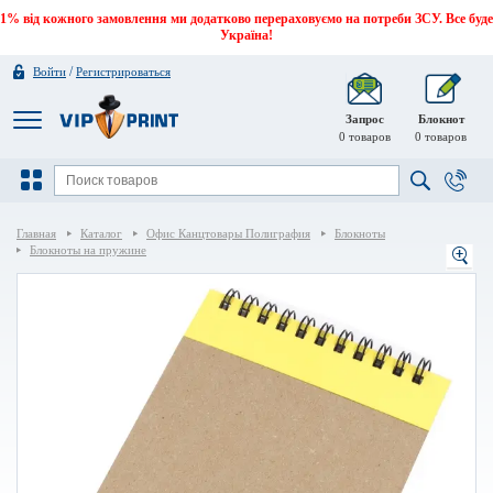
1% від кожного замовлення ми додатково перераховуємо на потреби ЗСУ. Все буде
Україна!
/
Войти
Регистрироваться
Запрос
Блокнот
0
товаров
0
товаров
Главная
Каталог
Офис Канцтовары Полиграфия
Блокноты
Блокноты на пружине