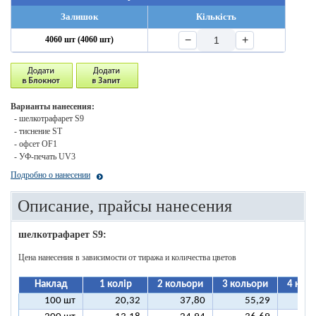
Залишок
Кількість
−
+
4060 шт (4060 шт)
Варианты нанесения:
- шелкотрафарет S9
- тиснение ST
- офсет OF1
- УФ-печать UV3
Подробно о нанесении
Описание, прайсы нанесения
шелкотрафарет S9:
Цена нанесения в зависимости от тиража и количества цветов
Наклад
1 колір
2 кольори
3 кольори
4 кол
100 шт
20,32
37,80
55,29
7