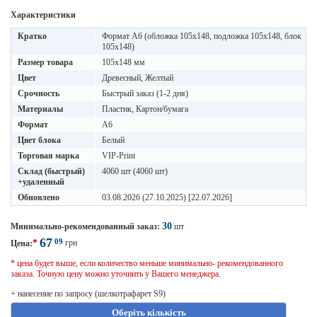
Характеристики
Кратко
Формат А6 (обложка 105х148, подложка 105х148, блок
105х148)
Размер товара
105x148 мм
Цвет
Древесный, Желтый
Срочность
Быстрый заказ (1-2 дня)
Материалы
Пластик, Картон/бумага
Формат
A6
Цвет блока
Белый
Торговая марка
VIP-Print
Склад (быстрый)
4060 шт (4060 шт)
+удаленный
Обновлено
03.08.2026 (27.10.2025) [22.07.2026]
30
Минимально-рекомендованный заказ:
шт
67
09
*
грн
Цена:
* цена будет выше, если количество меньше минимально- рекомендованного
заказа. Точную цену можно уточнить у Вашего менеджера.
+ нанесение по запросу (шелкотрафарет S9)
Оберіть кількість