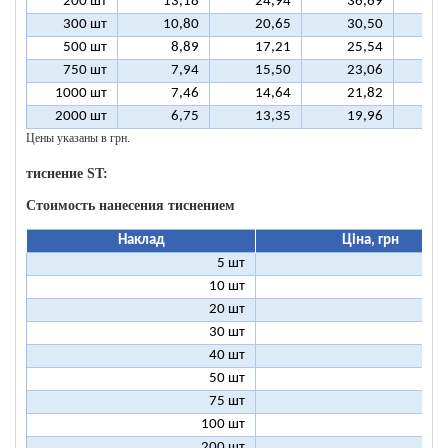
200 шт
13,18
24,94
36,69
4
300 шт
10,80
20,65
30,50
4
500 шт
8,89
17,21
25,54
3
750 шт
7,94
15,50
23,06
3
1000 шт
7,46
14,64
21,82
2
2000 шт
6,75
13,35
19,96
2
Цены указаны в грн.
тиснение ST:
Стоимость нанесения тиснением
Наклад
Ціна, грн
5 шт
25
10 шт
13
20 шт
7
30 шт
5
40 шт
4
50 шт
3
75 шт
2
100 шт
2
200 шт
1