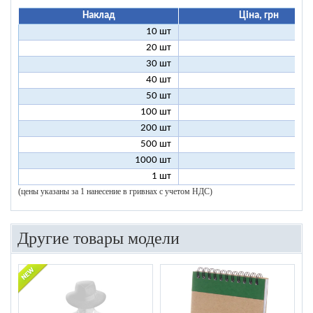
Наклад
Ціна, грн
10 шт
11
20 шт
6
30 шт
5
40 шт
4
50 шт
4
100 шт
3
200 шт
3
500 шт
2
1000 шт
2
1 шт
96
(цены указаны за 1 нанесение в гривнах с учетом НДС)
Другие товары модели