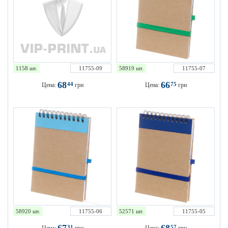
1158 шт.
11755-09
58919 шт.
11755-07
68
66
44
75
Цена:
грн
Цена:
грн
58920 шт.
11755-06
52571 шт.
11755-05
31
57