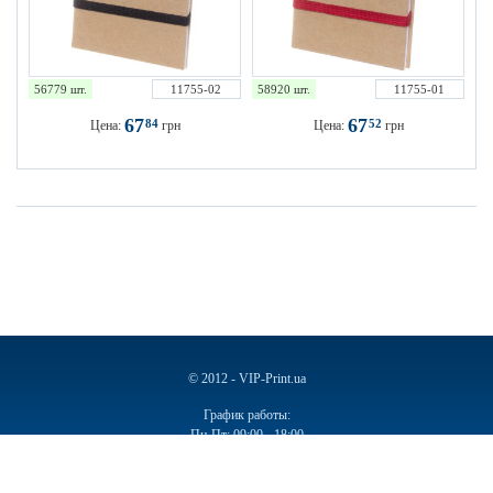
56779 шт.
11755-02
58920 шт.
11755-01
67
67
84
52
Цена:
грн
Цена:
грн
© 2012 - VIP-Print.ua
График работы:
Пн-Пт: 09:00 - 18:00
Сб, Вс: Выходной