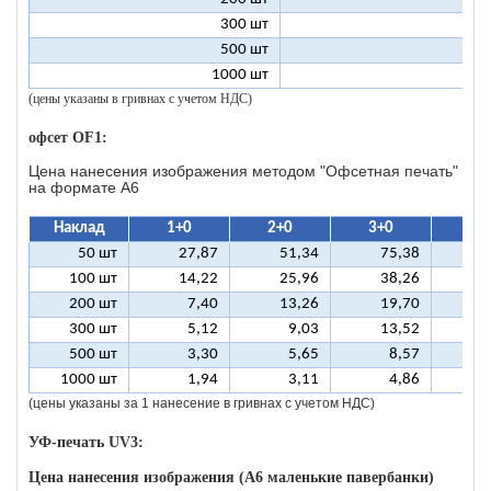
300 шт
1
500 шт
1
1000 шт
1
(цены указаны в гривнах с учетом НДС)
офсет OF1:
Цена нанесения изображения методом "Офсетная печать"
на формате A6
Наклад
1+0
2+0
3+0
4+
50 шт
27,87
51,34
75,38
9
100 шт
14,22
25,96
38,26
5
200 шт
7,40
13,26
19,70
2
300 шт
5,12
9,03
13,52
1
500 шт
3,30
5,65
8,57
1
1000 шт
1,94
3,11
4,86
(цены указаны за 1 нанесение в гривнах с учетом НДС)
УФ-печать UV3:
Цена нанесения изображения (А6 маленькие павербанки)