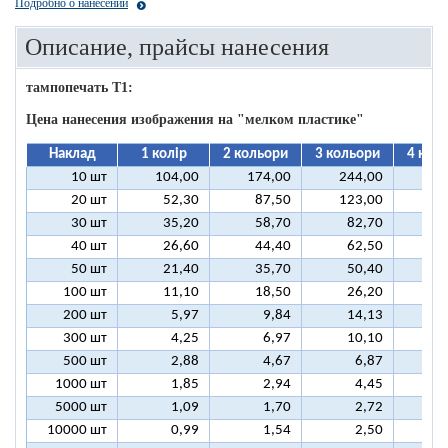
Подробно о нанесении
Описание, прайсы нанесения
тампопечать T1:
Цена нанесения изображения на "мелком пластике"
Наклад
1 колір
2 кольори
3 кольори
4 кол
10 шт
104,00
174,00
244,00
31
20 шт
52,30
87,50
123,00
15
30 шт
35,20
58,70
82,70
10
40 шт
26,60
44,40
62,50
8
50 шт
21,40
35,70
50,40
6
100 шт
11,10
18,50
26,20
3
200 шт
5,97
9,84
14,13
1
300 шт
4,25
6,97
10,10
1
500 шт
2,88
4,67
6,87
1000 шт
1,85
2,94
4,45
5000 шт
1,09
1,70
2,72
10000 шт
0,99
1,54
2,50