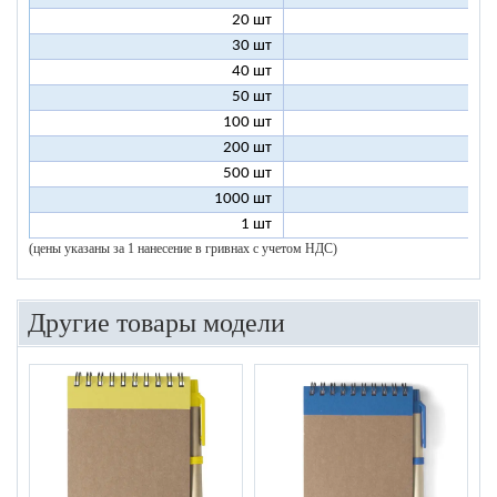
20 шт
6
30 шт
5
40 шт
4
50 шт
4
100 шт
3
200 шт
3
500 шт
2
1000 шт
2
1 шт
96
(цены указаны за 1 нанесение в гривнах с учетом НДС)
Другие товары модели