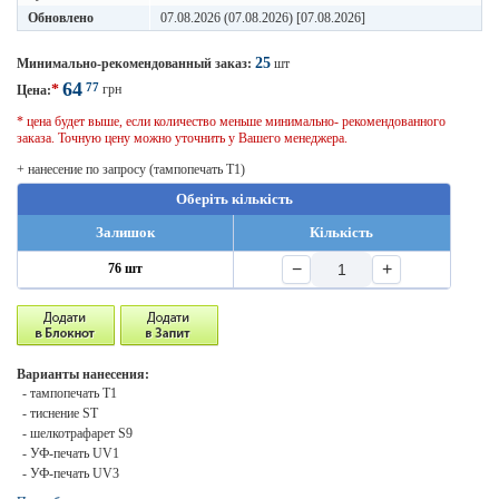
Обновлено
07.08.2026 (07.08.2026) [07.08.2026]
25
Минимально-рекомендованный заказ:
шт
64
77
*
грн
Цена:
* цена будет выше, если количество меньше минимально- рекомендованного
заказа. Точную цену можно уточнить у Вашего менеджера.
+ нанесение по запросу (тампопечать T1)
Оберіть кількість
Залишок
Кількість
−
+
76 шт
Варианты нанесения:
- тампопечать T1
- тиснение ST
- шелкотрафарет S9
- УФ-печать UV1
- УФ-печать UV3