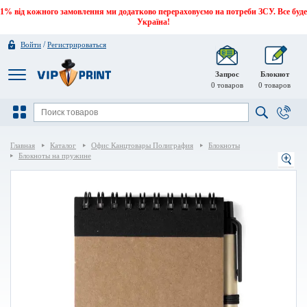
1% від кожного замовлення ми додатково перераховуємо на потреби ЗСУ. Все буде
Україна!
/
Войти
Регистрироваться
Запрос
Блокнот
0
товаров
0
товаров
Главная
Каталог
Офис Канцтовары Полиграфия
Блокноты
Блокноты на пружине