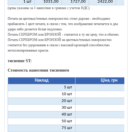
1 шт
1031,00
1727,00
2422,00
311
(цены указаны за 1 нанесение в гривнах с учетом НДС)
Печать на цветных/темных поверхностях стоит дороже - необходимо
прибавлять 1 цвет печати, в связи с тем, что изображение печатается в два
удара либо делается белая подложка.
Печать СЕРЕБРОМ или БРОНЗОЙ - считается в ту же цену, что и обычно.
Печать СЕРЕБРОМ или БРОНЗОЙ на цветных/темных поверхностях
считается без удорожания в связи с высокой кроющей способностью
металлизированных красок.
тиснение ST:
Стоимость нанесения тиснением
Наклад
Ціна, грн
5 шт
25
10 шт
13
20 шт
7
30 шт
5
40 шт
4
50 шт
3
75 шт
2