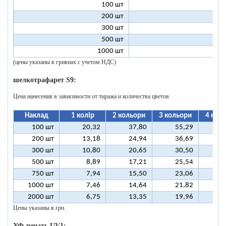
100 шт
2
200 шт
1
300 шт
1
500 шт
1
1000 шт
1
(цены указаны в гривнах с учетом НДС)
шелкотрафарет S9:
Цена нанесения в зависимости от тиража и количества цветов
Наклад
1 колір
2 кольори
3 кольори
4 кол
100 шт
20,32
37,80
55,29
7
200 шт
13,18
24,94
36,69
4
300 шт
10,80
20,65
30,50
4
500 шт
8,89
17,21
25,54
3
750 шт
7,94
15,50
23,06
3
1000 шт
7,46
14,64
21,82
2
2000 шт
6,75
13,35
19,96
2
Цены указаны в грн.
УФ-печать UV1: