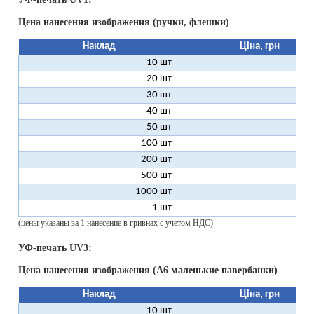
Цена нанесения изображения (ручки, флешки)
Наклад
Ціна, грн
10 шт
9
20 шт
4
30 шт
3
40 шт
2
50 шт
2
100 шт
1
200 шт
500 шт
1000 шт
1 шт
96
(цены указаны за 1 нанесение в гривнах с учетом НДС)
УФ-печать UV3:
Цена нанесения изображения (А6 маленькие павербанки)
Наклад
Ціна, грн
10 шт
11