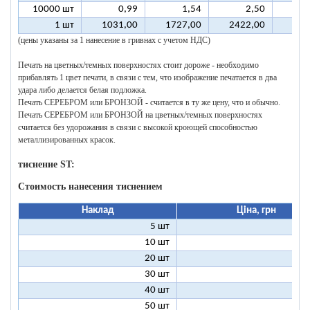
10000 шт
0,99
1,54
2,50
1 шт
1031,00
1727,00
2422,00
311
(цены указаны за 1 нанесение в гривнах с учетом НДС)
Печать на цветных/темных поверхностях стоит дороже - необходимо
прибавлять 1 цвет печати, в связи с тем, что изображение печатается в два
удара либо делается белая подложка.
Печать СЕРЕБРОМ или БРОНЗОЙ - считается в ту же цену, что и обычно.
Печать СЕРЕБРОМ или БРОНЗОЙ на цветных/темных поверхностях
считается без удорожания в связи с высокой кроющей способностью
металлизированных красок.
тиснение ST:
Стоимость нанесения тиснением
Наклад
Ціна, грн
5 шт
25
10 шт
13
20 шт
7
30 шт
5
40 шт
4
50 шт
3