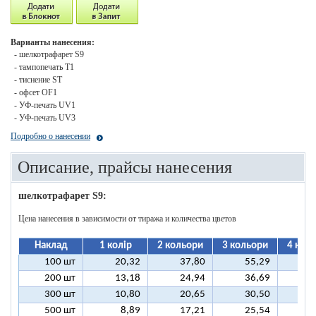
Варианты нанесения:
- шелкотрафарет S9
- тампопечать T1
- тиснение ST
- офсет OF1
- УФ-печать UV1
- УФ-печать UV3
Подробно о нанесении
Описание, прайсы нанесения
шелкотрафарет S9:
Цена нанесения в зависимости от тиража и количества цветов
Наклад
1 колір
2 кольори
3 кольори
4 кол
100 шт
20,32
37,80
55,29
7
200 шт
13,18
24,94
36,69
4
300 шт
10,80
20,65
30,50
4
500 шт
8,89
17,21
25,54
3