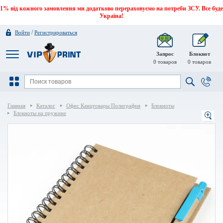
1% від кожного замовлення ми додатково перераховуємо на потреби ЗСУ. Все буде
Україна!
/
Войти
Регистрироваться
Запрос
Блокнот
0
товаров
0
товаров
Главная
Каталог
Офис Канцтовары Полиграфия
Блокноты
Блокноты на пружине