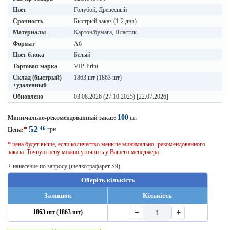
Цвет
Голубой, Древесный
Срочность
Быстрый заказ (1-2 дня)
Материалы
Картон/бумага, Пластик
Формат
A6
Цвет блока
Белый
Торговая марка
VIP-Print
Склад (быстрый)
1863 шт (1863 шт)
+удаленный
Обновлено
03.08.2026 (27.10.2025) [22.07.2026]
100
Минимально-рекомендованный заказ:
шт
52
46
*
грн
Цена:
* цена будет выше, если количество меньше минимально- рекомендованного
заказа. Точную цену можно уточнить у Вашего менеджера.
+ нанесение по запросу (шелкотрафарет S9)
Оберіть кількість
Залишок
Кількість
−
+
1863 шт (1863 шт)