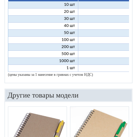
10 шт
11
20 шт
6
30 шт
5
40 шт
4
50 шт
4
100 шт
3
200 шт
3
500 шт
2
1000 шт
2
1 шт
96
(цены указаны за 1 нанесение в гривнах с учетом НДС)
Другие товары модели