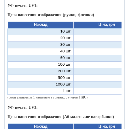
УФ-печать UV1:
Цена нанесения изображения (ручки, флешки)
Наклад
Ціна, грн
10 шт
9
20 шт
4
30 шт
3
40 шт
2
50 шт
2
100 шт
1
200 шт
500 шт
1000 шт
1 шт
96
(цены указаны за 1 нанесение в гривнах с учетом НДС)
УФ-печать UV3:
Цена нанесения изображения (А6 маленькие павербанки)
Наклад
Ціна, грн