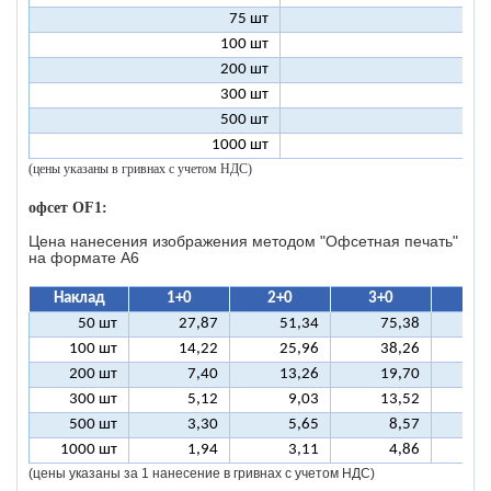
75 шт
2
100 шт
2
200 шт
1
300 шт
1
500 шт
1
1000 шт
1
(цены указаны в гривнах с учетом НДС)
офсет OF1:
Цена нанесения изображения методом "Офсетная печать"
на формате A6
Наклад
1+0
2+0
3+0
4+
50 шт
27,87
51,34
75,38
9
100 шт
14,22
25,96
38,26
5
200 шт
7,40
13,26
19,70
2
300 шт
5,12
9,03
13,52
1
500 шт
3,30
5,65
8,57
1
1000 шт
1,94
3,11
4,86
(цены указаны за 1 нанесение в гривнах с учетом НДС)