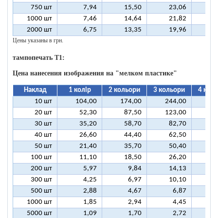
750 шт
7,94
15,50
23,06
3
1000 шт
7,46
14,64
21,82
2
2000 шт
6,75
13,35
19,96
2
Цены указаны в грн.
тампопечать T1:
Цена нанесения изображения на "мелком пластике"
Наклад
1 колір
2 кольори
3 кольори
4 кол
10 шт
104,00
174,00
244,00
31
20 шт
52,30
87,50
123,00
15
30 шт
35,20
58,70
82,70
10
40 шт
26,60
44,40
62,50
8
50 шт
21,40
35,70
50,40
6
100 шт
11,10
18,50
26,20
3
200 шт
5,97
9,84
14,13
1
300 шт
4,25
6,97
10,10
1
500 шт
2,88
4,67
6,87
1000 шт
1,85
2,94
4,45
5000 шт
1,09
1,70
2,72