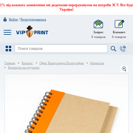
1% від кожного замовлення ми додатково перераховуємо на потреби ЗСУ. Все буде
Україна!
/
Войти
Регистрироваться
Запрос
Блокнот
0
товаров
0
товаров
Главная
Каталог
Офис Канцтовары Полиграфия
Блокноты
Блокноты на пружине