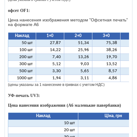
офсет OF1:
Цена нанесения изображения методом "Офсетная печать"
на формате A6
Наклад
1+0
2+0
3+0
4+
50 шт
27,87
51,34
75,38
9
100 шт
14,22
25,96
38,26
5
200 шт
7,40
13,26
19,70
2
300 шт
5,12
9,03
13,52
1
500 шт
3,30
5,65
8,57
1
1000 шт
1,94
3,11
4,86
(цены указаны за 1 нанесение в гривнах с учетом НДС)
УФ-печать UV3:
Цена нанесения изображения (А6 маленькие павербанки)
Наклад
Ціна, грн
10 шт
11
20 шт
6