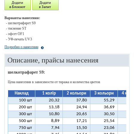
Варианты нанесения:
- шелкотрафарет S9
- тиснение ST
- офсет OF1
- УФ-печать UV3
Подробно о нанесении
Описание, прайсы нанесения
шелкотрафарет S9:
Цена нанесения в зависимости от тиража и количества цветов
Наклад
1 колір
2 кольори
3 кольори
4 кол
100 шт
20,32
37,80
55,29
7
200 шт
13,18
24,94
36,69
4
300 шт
10,80
20,65
30,50
4
500 шт
8,89
17,21
25,54
3
750 шт
7,94
15,50
23,06
3