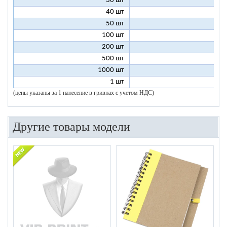
30 шт
5
40 шт
4
50 шт
4
100 шт
3
200 шт
3
500 шт
2
1000 шт
2
1 шт
96
(цены указаны за 1 нанесение в гривнах с учетом НДС)
Другие товары модели