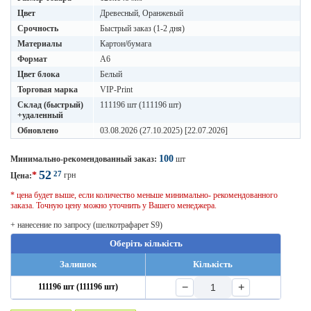
Цвет
Древесный, Оранжевый
Срочность
Быстрый заказ (1-2 дня)
Материалы
Картон/бумага
Формат
A6
Цвет блока
Белый
Торговая марка
VIP-Print
Склад (быстрый)
111196 шт (111196 шт)
+удаленный
Обновлено
03.08.2026 (27.10.2025) [22.07.2026]
100
Минимально-рекомендованный заказ:
шт
52
27
*
грн
Цена:
* цена будет выше, если количество меньше минимально- рекомендованного
заказа. Точную цену можно уточнить у Вашего менеджера.
+ нанесение по запросу (шелкотрафарет S9)
Оберіть кількість
Залишок
Кількість
−
+
111196 шт (111196 шт)