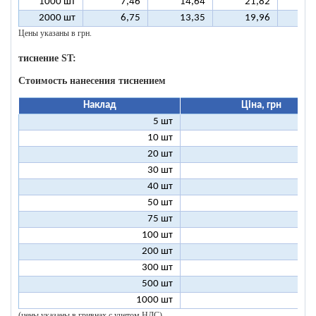
1000 шт
7,46
14,64
21,82
2
2000 шт
6,75
13,35
19,96
2
Цены указаны в грн.
тиснение ST:
Стоимость нанесения тиснением
Наклад
Ціна, грн
5 шт
25
10 шт
13
20 шт
7
30 шт
5
40 шт
4
50 шт
3
75 шт
2
100 шт
2
200 шт
1
300 шт
1
500 шт
1
1000 шт
1
(цены указаны в гривнах с учетом НДС)