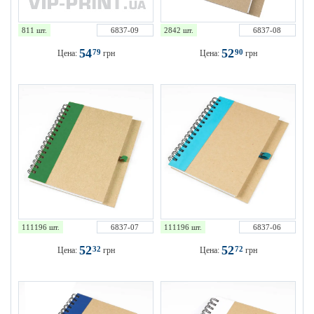
811 шт.
6837-09
2842 шт.
6837-08
54
52
79
90
Цена:
грн
Цена:
грн
111196 шт.
6837-07
111196 шт.
6837-06
52
52
32
72
Цена:
грн
Цена:
грн