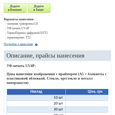
Варианты нанесения:
- лазерная гравировка L8
- УФ-печать UV4P
- ТермоПеренос цифровой DTT2
- термоперенос ТТ2
Подробно о нанесении
Описание, прайсы нанесения
УФ-печать UV4P:
Цена нанесения изображения c праймером (А5 + блокноты с
пластиковой обложкой. Стекло, оргстекло и металл
поверхности)
Наклад
Ціна, грн
10 шт
16
20 шт
11
30 шт
11