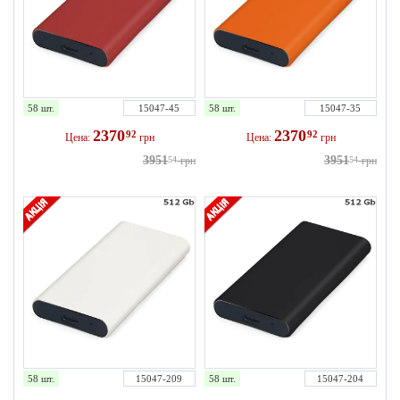
58 шт.
15047-45
58 шт.
15047-35
2370
2370
92
92
Цена:
грн
Цена:
грн
3951
3951
54
грн
54
грн
58 шт.
15047-209
58 шт.
15047-204