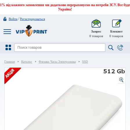
1% від кожного замовлення ми додатково перераховуємо на потреби ЗСУ. Все буде
Україна!
/
Войти
Регистрироваться
Запрос
Блокнот
0
товаров
0
товаров
Главная
Каталог
Флешки Часы Электроника
SSD