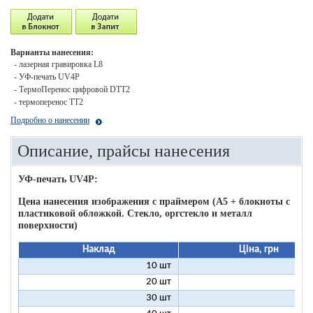
Варианты нанесения:
- лазерная гравировка L8
- УФ-печать UV4P
- ТермоПеренос цифровой DTT2
- термоперенос ТТ2
Подробно о нанесении
Описание, прайсы нанесения
УФ-печать UV4P:
Цена нанесения изображения c праймером (А5 + блокноты с
пластиковой обложкой. Стекло, оргстекло и металл
поверхности)
Наклад
Ціна, грн
10 шт
16
20 шт
11
30 шт
11