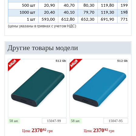
500 шт
20,90
40,70
80,30
119,80
199,00
1000 шт
20,40
40,10
79,70
119,30
198,40
1 шт
593,00
612,80
652,30
691,90
771,00
(цены указаны в гривнах с учетом НДС)
Другие товары модели
58 шт.
15047-99
58 шт.
15047-95
2370
2370
92
92
Цена:
грн
Цена:
грн