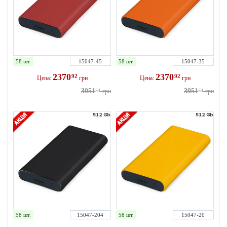
58 шт.
15047-45
58 шт.
15047-35
2370
2370
92
92
Цена:
грн
Цена:
грн
3951
3951
54
грн
54
грн
58 шт.
15047-204
58 шт.
15047-20