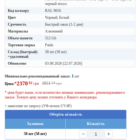
черный чехол.
Код кольору
RAL 9016
Цвет
Черный, Белый
Срочность
Быстрый заказ (1-2 дня)
Материалы
Алюминий
Объем памяти
512 Gb
Торговая марка
Paida
Склад (быстрый)
58 шт (58 шт)
+удаленный
Обновлено
03.08.2026 [22.07.2026]
1
Минимально-рекомендованный заказ:
шт
2370
92
3951
54
*
грн
грн
Цена:
* цена будет выше, если количество меньше минимально- рекомендованного
заказа. Точную цену можно уточнить у Вашего менеджера.
+ нанесение по запросу (УФ-печать UV4P)
Оберіть кількість
Залишок
Кількість
−
+
58 шт (58 шт)