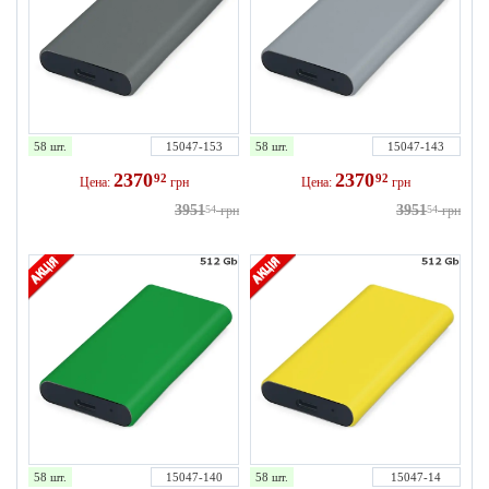
58 шт.
15047-153
58 шт.
15047-143
2370
2370
92
92
Цена:
грн
Цена:
грн
3951
3951
54
грн
54
грн
58 шт.
15047-140
58 шт.
15047-14