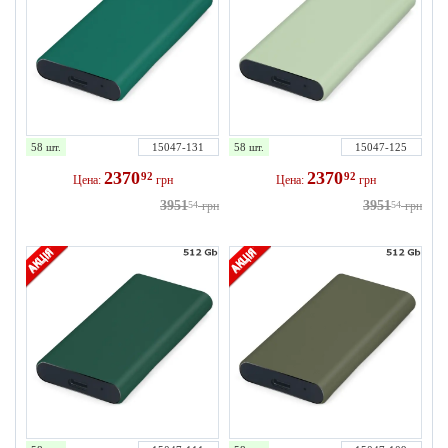
58 шт.
15047-131
58 шт.
15047-125
2370
2370
92
92
Цена:
грн
Цена:
грн
3951
3951
54
грн
54
грн