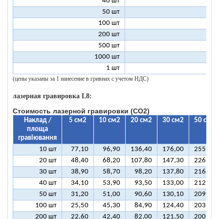
40 шт
9
50 шт
9
100 шт
8
200 шт
8
500 шт
8
1000 шт
8
1 шт
99
(цены указаны за 1 нанесение в гривнах с учетом НДС)
лазерная гравировка L8:
Стоимость лазерной гравировки (CO2)
Наклад /
5 см2
10 см2
20 см2
30 см2
50 см2
площа
гравіювання
10 шт
77,10
96,90
136,40
176,00
255,10
20 шт
48,40
68,20
107,80
147,30
226,50
30 шт
38,90
58,70
98,20
137,80
216,90
40 шт
34,10
53,90
93,50
133,00
212,10
50 шт
31,20
51,00
90,60
130,10
209,30
100 шт
25,50
45,30
84,90
124,40
203,50
200 шт
22,60
42,40
82,00
121,50
200,70