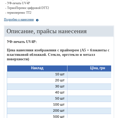
- УФ-печать UV4P
- ТермоПеренос цифровой DTT2
- термоперенос ТТ2
Подробно о нанесении
Описание, прайсы нанесения
УФ-печать UV4P:
Цена нанесения изображения c праймером (А5 + блокноты с
пластиковой обложкой. Стекло, оргстекло и металл
поверхности)
Наклад
Ціна, грн
10 шт
16
20 шт
11
30 шт
11
40 шт
9
50 шт
9
100 шт
8
200 шт
8
500 шт
8