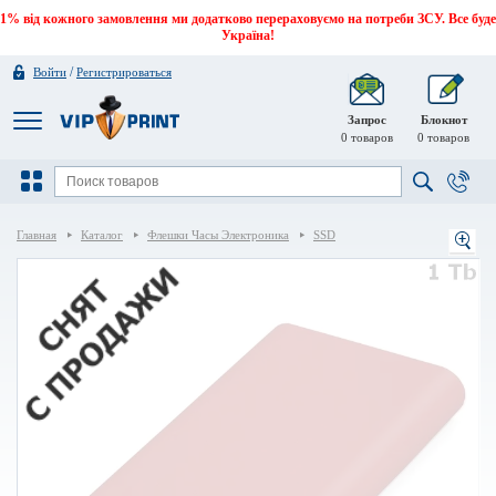
1% від кожного замовлення ми додатково перераховуємо на потреби ЗСУ. Все буде
Україна!
/
Войти
Регистрироваться
Запрос
Блокнот
0
товаров
0
товаров
Главная
Каталог
Флешки Часы Электроника
SSD