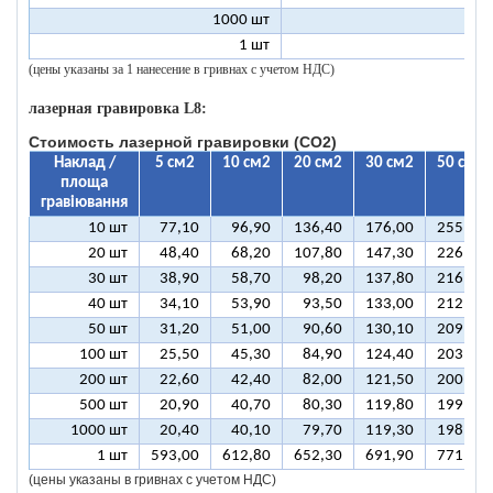
1000 шт
8
1 шт
99
(цены указаны за 1 нанесение в гривнах с учетом НДС)
лазерная гравировка L8:
Стоимость лазерной гравировки (CO2)
Наклад /
5 см2
10 см2
20 см2
30 см2
50 см2
площа
гравіювання
10 шт
77,10
96,90
136,40
176,00
255,10
20 шт
48,40
68,20
107,80
147,30
226,50
30 шт
38,90
58,70
98,20
137,80
216,90
40 шт
34,10
53,90
93,50
133,00
212,10
50 шт
31,20
51,00
90,60
130,10
209,30
100 шт
25,50
45,30
84,90
124,40
203,50
200 шт
22,60
42,40
82,00
121,50
200,70
500 шт
20,90
40,70
80,30
119,80
199,00
1000 шт
20,40
40,10
79,70
119,30
198,40
1 шт
593,00
612,80
652,30
691,90
771,00
(цены указаны в гривнах с учетом НДС)