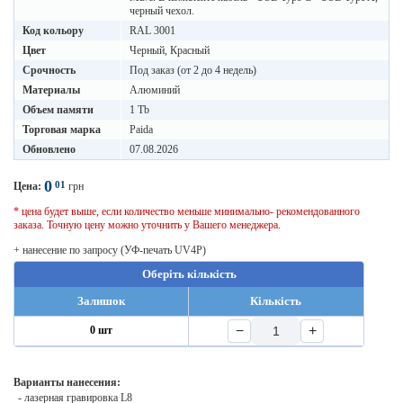
черный чехол.
Код кольору
RAL 3001
Цвет
Черный, Красный
Срочность
Под заказ (от 2 до 4 недель)
Материалы
Алюминий
Объем памяти
1 Tb
Торговая марка
Paida
Обновлено
07.08.2026
0
01
Цена:
грн
* цена будет выше, если количество меньше минимально- рекомендованного
заказа. Точную цену можно уточнить у Вашего менеджера.
+ нанесение по запросу (УФ-печать UV4P)
Оберіть кількість
Залишок
Кількість
−
+
0 шт
Варианты нанесения:
- лазерная гравировка L8