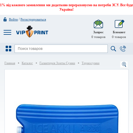
1% від кожного замовлення ми додатково перераховуємо на потреби ЗСУ. Все буде
Україна!
/
Войти
Регистрироваться
Запрос
Блокнот
0
товаров
0
товаров
Главная
Каталог
Галантерея Зонты Сумки
Термосумки