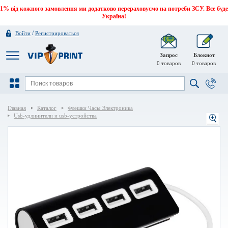
1% від кожного замовлення ми додатково перераховуємо на потреби ЗСУ. Все буде
Україна!
/
Войти
Регистрироваться
Запрос
Блокнот
0
товаров
0
товаров
Главная
Каталог
Флешки Часы Электроника
Usb-удлинители и usb-устройства