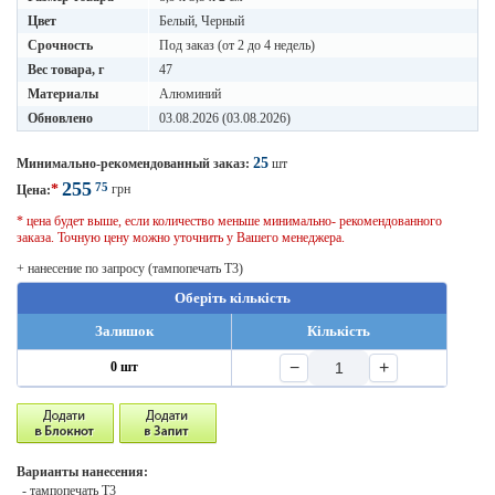
Цвет
Белый, Черный
Срочность
Под заказ (от 2 до 4 недель)
Вес товара, г
47
Материалы
Алюминий
Обновлено
03.08.2026 (03.08.2026)
25
Минимально-рекомендованный заказ:
шт
255
75
*
грн
Цена:
* цена будет выше, если количество меньше минимально- рекомендованного
заказа. Точную цену можно уточнить у Вашего менеджера.
+ нанесение по запросу (тампопечать T3)
Оберіть кількість
Залишок
Кількість
−
+
0 шт
Варианты нанесения:
- тампопечать T3