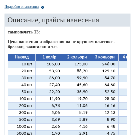
Подробно о нанесении
Описание, прайсы нанесения
тампопечать T3:
Цена нанесения изображения на не крупном пластике -
брелоки, зажигалки и т.п.
Наклад
1 колір
2 кольори
3 кольори
4 кол
10 шт
105,00
175,00
246,00
31
20 шт
53,20
88,70
125,10
16
30 шт
36,00
59,90
84,70
10
40 шт
27,40
45,60
64,60
8
50 шт
22,20
36,90
52,50
6
100 шт
11,90
19,70
28,30
3
200 шт
6,78
11,06
16,16
2
300 шт
5,06
8,19
12,13
1
500 шт
3,69
5,89
8,90
1
1000 шт
2,66
4,16
6,48
5000 шт
1,90
2,91
4,75