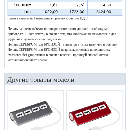
10000 шт
1,81
2,76
4,53
1 шт
1032,00
1728,00
2424,00
312
(цены указаны за 1 нанесение в гривнах с учетом НДС)
Печать на цветных/темных поверхностях стоит дороже - необходимо
прибавлять 1 цвет печати, в связи с тем, что изображение печатается в два
удара либо делается белая подложка.
Печать СЕРЕБРОМ или БРОНЗОЙ - считается в ту же цену, что и обычно.
Печать СЕРЕБРОМ или БРОНЗОЙ на цветных/темных поверхностях
считается без удорожания в связи с высокой кроющей способностью
металлизированных красок.
Другие товары модели