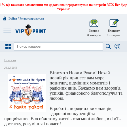
1% від кожного замовлення ми додатково перераховуємо на потреби ЗСУ. Все буде
Україна!
/
Войти
Регистрироваться
Запрос
Блокнот
0
товаров
0
товаров
Новости
28.12.2018
Вітаємо з Новим Роком! Нехай
новий рік принесе вам море
позитиву, відмінних моментів і
радісних днів. Бажаємо вам здоров'я,
успіхів, фінансового благополуччя та
любові.
В роботі - порядних виконавців,
здорової конкуренції та
процвітання. В особистому житті - взаємної любові, в сім'ї -
достатку, розуміння і поваги!