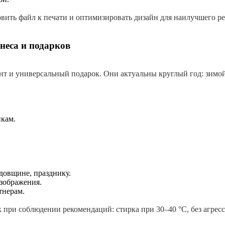
ить файл к печати и оптимизировать дизайн для наилучшего рез
неса и подарков
 и универсальный подарок. Они актуальны круглый год: зимой 
икам.
одовщине, празднику.
изображения.
тнерам.
к при соблюдении рекомендаций: стирка при 30–40 °C, без агре