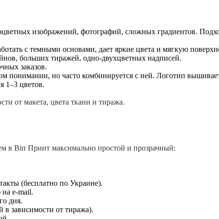
цветных изображений, фотографий, сложных градиентов. Подхо
ботать с темными основами, дает яркие цвета и мягкую поверхн
йнов, больших тиражей, одно-двухцветных надписей.
чных заказов.
м понимании, но часто комбинируется с ней. Логотип вышивае
я 1–3 цветов.
ти от макета, цвета ткани и тиража.
ем в Віп Принт максимально простой и прозрачный:
такты (бесплатно по Украине).
на e-mail.
го дня.
й в зависимости от тиража).
ой.