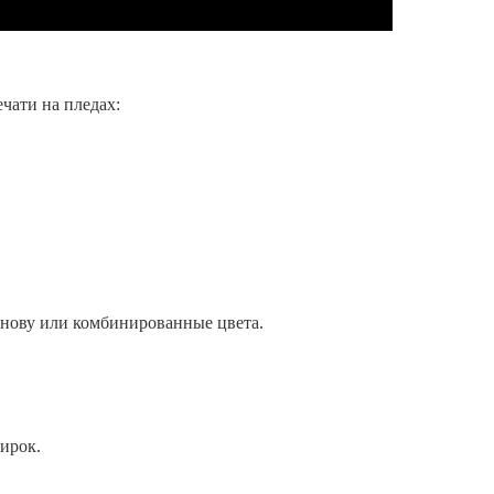
чати на пледах:
нову или комбинированные цвета.
ирок.