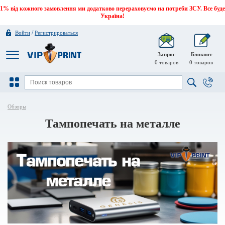
1% від кожного замовлення ми додатково перераховуємо на потреби ЗСУ. Все буде
Україна!
/
Войти
Регистрироваться
Запрос
Блокнот
0
товаров
0
товаров
Обзоры
Тампопечать на металле