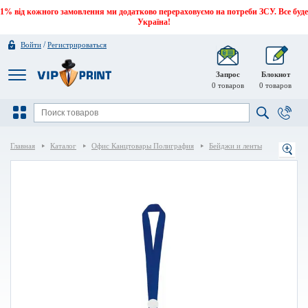
1% від кожного замовлення ми додатково перераховуємо на потреби ЗСУ. Все буде
Україна!
/
Войти
Регистрироваться
Запрос
Блокнот
0
товаров
0
товаров
Главная
Каталог
Офис Канцтовары Полиграфия
Бейджи и ленты