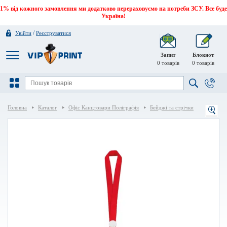
1% від кожного замовлення ми додатково перераховуємо на потреби ЗСУ. Все буде
Україна!
/
Увійти
Реєструватися
Запит
Блокнот
0
товарів
0
товарів
Головна
Каталог
Офіс Канцтовари Поліграфія
Бейджі та стрічки