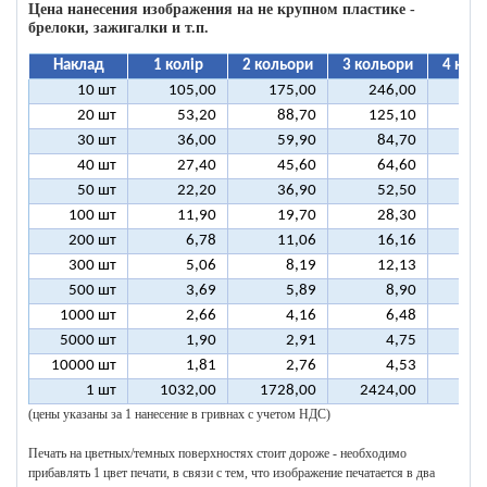
Цена нанесения изображения на не крупном пластике -
брелоки, зажигалки и т.п.
Наклад
1 колір
2 кольори
3 кольори
4 кол
10 шт
105,00
175,00
246,00
31
20 шт
53,20
88,70
125,10
16
30 шт
36,00
59,90
84,70
10
40 шт
27,40
45,60
64,60
8
50 шт
22,20
36,90
52,50
6
100 шт
11,90
19,70
28,30
3
200 шт
6,78
11,06
16,16
2
300 шт
5,06
8,19
12,13
1
500 шт
3,69
5,89
8,90
1
1000 шт
2,66
4,16
6,48
5000 шт
1,90
2,91
4,75
10000 шт
1,81
2,76
4,53
1 шт
1032,00
1728,00
2424,00
312
(цены указаны за 1 нанесение в гривнах с учетом НДС)
Печать на цветных/темных поверхностях стоит дороже - необходимо
прибавлять 1 цвет печати, в связи с тем, что изображение печатается в два