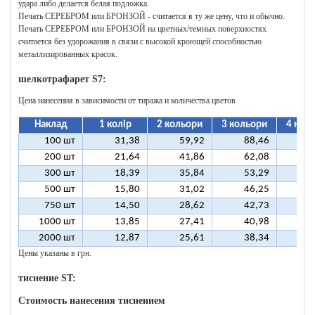
удара либо делается белая подложка.
Печать СЕРЕБРОМ или БРОНЗОЙ - считается в ту же цену, что и обычно.
Печать СЕРЕБРОМ или БРОНЗОЙ на цветных/темных поверхностях
считается без удорожания в связи с высокой кроющей способностью
металлизированных красок.
шелкотрафарет S7:
Цена нанесения в зависимости от тиража и количества цветов
Наклад
1 колір
2 кольори
3 кольори
4 кол
100 шт
31,38
59,92
88,46
11
200 шт
21,64
41,86
62,08
8
300 шт
18,39
35,84
53,29
7
500 шт
15,80
31,02
46,25
6
750 шт
14,50
28,62
42,73
5
1000 шт
13,85
27,41
40,98
5
2000 шт
12,87
25,61
38,34
5
Цены указаны в грн.
тиснение ST:
Стоимость нанесения тиснением