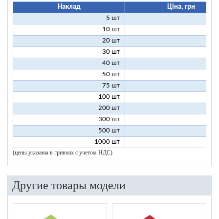
Наклад
Ціна, грн
5 шт
25
10 шт
13
20 шт
7
30 шт
5
40 шт
4
50 шт
3
75 шт
2
100 шт
2
200 шт
1
300 шт
1
500 шт
1
1000 шт
1
(цены указаны в гривнах с учетом НДС)
Другие товары модели