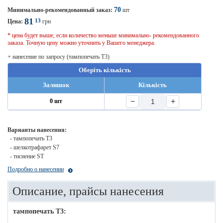
70
Минимально-рекомендованный заказ:
шт
81
13
Цена:
грн
* цена будет выше, если количество меньше минимально- рекомендованного
заказа. Точную цену можно уточнить у Вашего менеджера.
+ нанесение по запросу (тампопечать T3)
Оберіть кількість
Залишок
Кількість
−
+
0 шт
Варианты нанесения:
- тампопечать T3
- шелкотрафарет S7
- тиснение ST
Подробно о нанесении
Описание, прайсы нанесения
тампопечать T3: