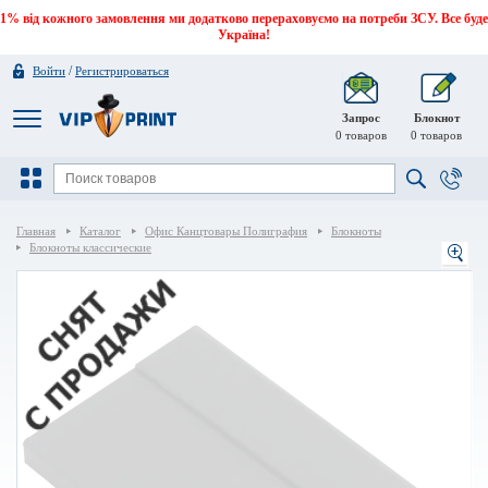
1% від кожного замовлення ми додатково перераховуємо на потреби ЗСУ. Все буде
Україна!
/
Войти
Регистрироваться
Запрос
Блокнот
0
товаров
0
товаров
Главная
Каталог
Офис Канцтовары Полиграфия
Блокноты
Блокноты классические