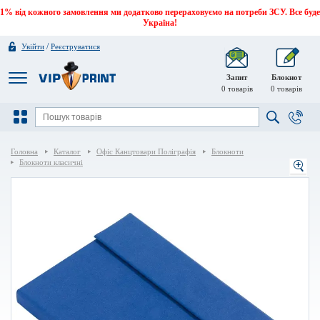
1% від кожного замовлення ми додатково перераховуємо на потреби ЗСУ. Все буде
Україна!
/
Увійти
Реєструватися
Запит
Блокнот
0
товарів
0
товарів
Головна
Каталог
Офіс Канцтовари Поліграфія
Блокноти
Блокноти класичні