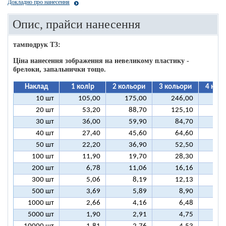
Докладно про нанесення
Опис, прайси нанесення
тамподрук T3:
Ціна нанесення зображення на невеликому пластику -
брелоки, запальнички тощо.
Наклад
1 колір
2 кольори
3 кольори
4 кол
10 шт
105,00
175,00
246,00
31
20 шт
53,20
88,70
125,10
16
30 шт
36,00
59,90
84,70
10
40 шт
27,40
45,60
64,60
8
50 шт
22,20
36,90
52,50
6
100 шт
11,90
19,70
28,30
3
200 шт
6,78
11,06
16,16
2
300 шт
5,06
8,19
12,13
1
500 шт
3,69
5,89
8,90
1
1000 шт
2,66
4,16
6,48
5000 шт
1,90
2,91
4,75