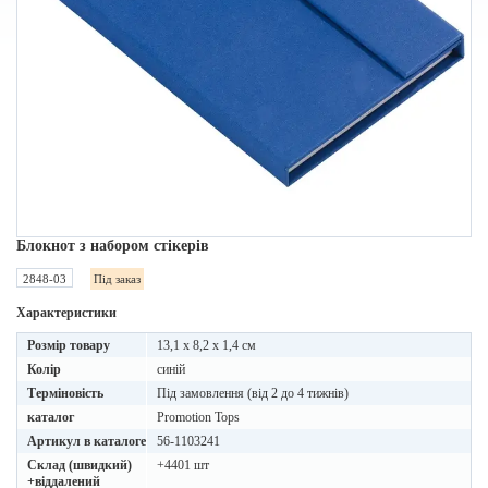
Блокнот з набором стікерів
2848-03
Під заказ
Характеристики
Розмір товару
13,1 x 8,2 x 1,4 см
Колір
синій
Терміновість
Під замовлення (від 2 до 4 тижнів)
каталог
Promotion Tops
Артикул в каталоге
56-1103241
Склад (швидкий)
+4401 шт
+віддалений