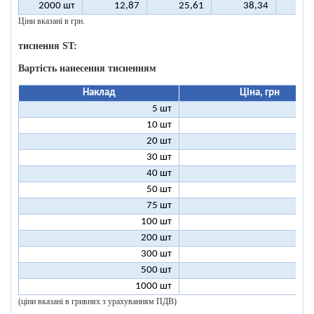
2000 шт
12,87
25,61
38,34
5
Ціни вказані в грн.
тиснення ST:
Вартість нанесення тисненням
Наклад
Ціна, грн
5 шт
25
10 шт
13
20 шт
7
30 шт
5
40 шт
4
50 шт
3
75 шт
2
100 шт
2
200 шт
1
300 шт
1
500 шт
1
1000 шт
1
(ціни вказані в гривнях з урахуванням ПДВ)