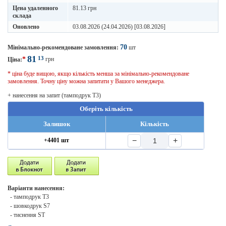
Цена удаленного
81.13 грн
склада
Оновлено
03.08.2026 (24.04.2026) [03.08.2026]
70
Мінімально-рекомендоване замовлення:
шт
81
13
*
грн
Ціна:
* ціна буде вищою, якщо кількість менша за мінімально-рекомендоване
замовлення. Точну ціну можна запитати у Вашого менеджера.
+ нанесення на запит (тамподрук T3)
Оберіть кількість
Залишок
Кількість
−
+
+4401 шт
Варіанти нанесення:
- тамподрук T3
- шовкодрук S7
- тиснення ST