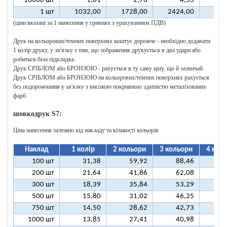
10000 шт
1,81
2,76
4,53
1 шт
1032,00
1728,00
2424,00
312
(ціни вказані за 1 нанесення у гривнях з урахуванням ПДВ)
Друк на кольорових/темних поверхнях коштує дорожче - необхідно додавати
1 колір друку, у зв'язку з тим, що зображення друкується в два удари або
робиться біла підкладка.
Друк СРІБЛОМ або БРОНЗОЮ - рахується в ту саму ціну, що й зазвичай.
Друк СРІБЛОМ або БРОНЗОЮ на кольорових/темних поверхнях рахується
без подорожчання у зв'язку з високою покривною здатністю металізованих
фарб.
шовкодрук S7:
Ціна нанесення залежно від накладу та кількості кольорів
Наклад
1 колір
2 кольори
3 кольори
4 кол
100 шт
31,38
59,92
88,46
11
200 шт
21,64
41,86
62,08
8
300 шт
18,39
35,84
53,29
7
500 шт
15,80
31,02
46,25
6
750 шт
14,50
28,62
42,73
5
1000 шт
13,85
27,41
40,98
5