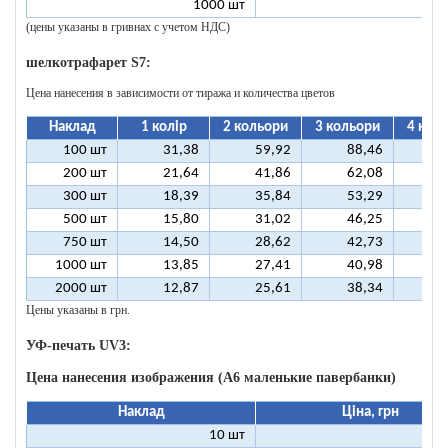
1000 шт
1
(цены указаны в гривнах с учетом НДС)
шелкотрафарет S7:
Цена нанесения в зависимости от тиража и количества цветов
Наклад
1 колір
2 кольори
3 кольори
4 кол
100 шт
31,38
59,92
88,46
11
200 шт
21,64
41,86
62,08
8
300 шт
18,39
35,84
53,29
7
500 шт
15,80
31,02
46,25
6
750 шт
14,50
28,62
42,73
5
1000 шт
13,85
27,41
40,98
5
2000 шт
12,87
25,61
38,34
5
Цены указаны в грн.
УФ-печать UV3:
Цена нанесения изображения (А6 маленькие павербанки)
Наклад
Ціна, грн
10 шт
11