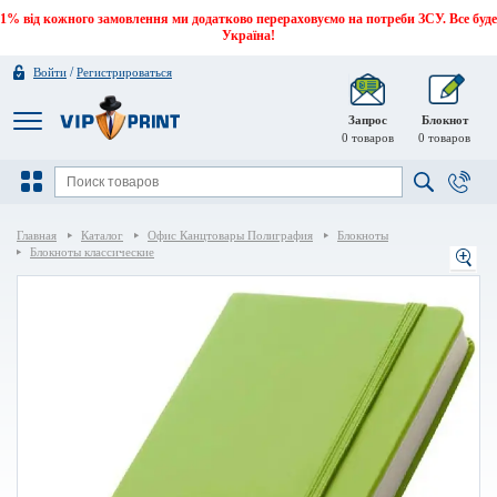
1% від кожного замовлення ми додатково перераховуємо на потреби ЗСУ. Все буде
Україна!
/
Войти
Регистрироваться
Запрос
Блокнот
0
товаров
0
товаров
Главная
Каталог
Офис Канцтовары Полиграфия
Блокноты
Блокноты классические