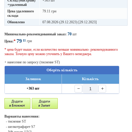
Склад (быстрый)
+363 шт
+удаленный
Цена удаленного
79.11 грн
склада
Обновлено
07.08.2026 (29.12.2023) [29.12.2023]
70
Минимально-рекомендованный заказ:
шт
79
11
*
грн
Цена:
* цена будет выше, если количество меньше минимально- рекомендованного
заказа. Точную цену можно уточнить у Вашего менеджера.
+ нанесение по запросу (тиснение ST)
Оберіть кількість
Залишок
Кількість
−
+
+363 шт
Варианты нанесения:
- тиснение ST
- шелкотрафарет S7