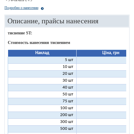
- УФ-печать UV3
Подробно о нанесении
Описание, прайсы нанесения
тиснение ST:
Стоимость нанесения тиснением
Наклад
Ціна, грн
5 шт
25
10 шт
13
20 шт
7
30 шт
5
40 шт
4
50 шт
3
75 шт
2
100 шт
2
200 шт
1
300 шт
1
500 шт
1