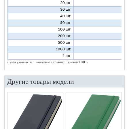
20 шт
6
30 шт
5
40 шт
4
50 шт
4
100 шт
3
200 шт
3
500 шт
2
1000 шт
2
1 шт
96
(цены указаны за 1 нанесение в гривнах с учетом НДС)
Другие товары модели