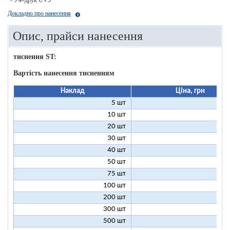
- УФ-друк UV3
Докладно про нанесення
Опис, прайси нанесення
тиснення ST:
Вартість нанесення тисненням
Наклад
Ціна, грн
5 шт
25
10 шт
13
20 шт
7
30 шт
5
40 шт
4
50 шт
3
75 шт
2
100 шт
2
200 шт
1
300 шт
1
500 шт
1