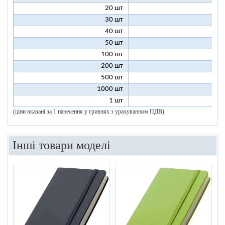
20 шт
6
30 шт
5
40 шт
4
50 шт
4
100 шт
3
200 шт
3
500 шт
2
1000 шт
2
1 шт
96
(ціни вказані за 1 нанесення у гривнях з урахуванням ПДВ)
Інші товари моделі