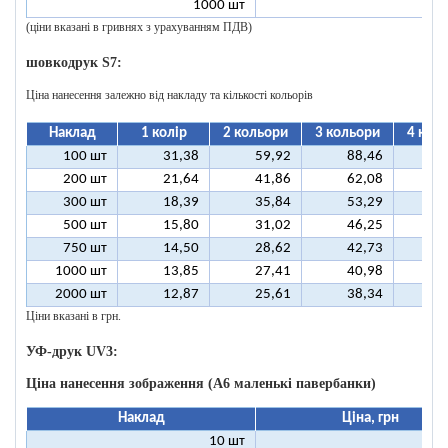
1000 шт
1
(ціни вказані в гривнях з урахуванням ПДВ)
шовкодрук S7:
Ціна нанесення залежно від накладу та кількості кольорів
Наклад
1 колір
2 кольори
3 кольори
4 кол
100 шт
31,38
59,92
88,46
11
200 шт
21,64
41,86
62,08
8
300 шт
18,39
35,84
53,29
7
500 шт
15,80
31,02
46,25
6
750 шт
14,50
28,62
42,73
5
1000 шт
13,85
27,41
40,98
5
2000 шт
12,87
25,61
38,34
5
Ціни вказані в грн.
УФ-друк UV3:
Ціна нанесення зображення (А6 маленькі павербанки)
Наклад
Ціна, грн
10 шт
11