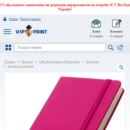
1% від кожного замовлення ми додатково перераховуємо на потреби ЗСУ. Все буде
Україна!
/
Увійти
Реєструватися
Запит
Блокнот
0
товарів
0
товарів
Головна
Каталог
Офіс Канцтовари Поліграфія
Блокноти
Блокноти класичні