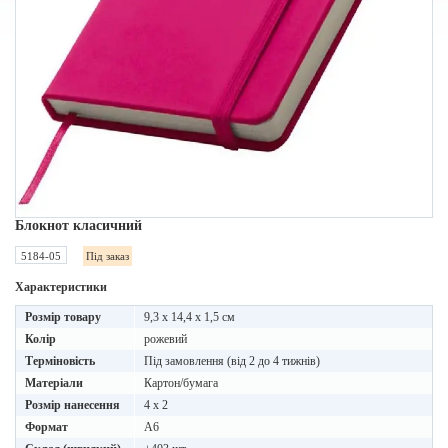
Блокнот класичний
5184-05
Під заказ
Характеристики
Розмір товару
9,3 x 14,4 x 1,5 см
Колір
рожевий
Терміновість
Під замовлення (від 2 до 4 тижнів)
Матеріали
Картон/бумага
Розмір нанесення
4 x 2
Формат
A6