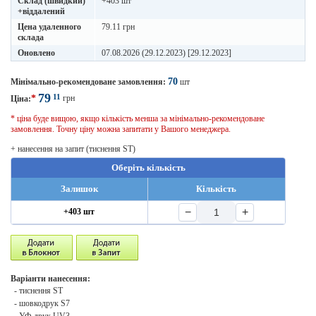
Склад (швидкий)
+403 шт
+віддалений
Цена удаленного
79.11 грн
склада
Оновлено
07.08.2026 (29.12.2023) [29.12.2023]
70
Мінімально-рекомендоване замовлення:
шт
79
11
*
грн
Ціна:
* ціна буде вищою, якщо кількість менша за мінімально-рекомендоване
замовлення. Точну ціну можна запитати у Вашого менеджера.
+ нанесення на запит (тиснення ST)
Оберіть кількість
Залишок
Кількість
−
+
+403 шт
Варіанти нанесення:
- тиснення ST
- шовкодрук S7